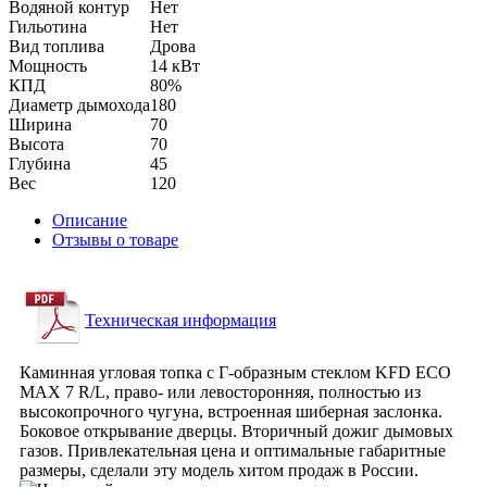
Водяной контур
Нет
Гильотина
Нет
Вид топлива
Дрова
Мощность
14 кВт
КПД
80%
Диаметр дымохода
180
Ширина
70
Высота
70
Глубина
45
Вес
120
Описание
Отзывы о товаре
Техническая информация
Каминная угловая топка с Г-образным стеклом KFD ECO
MAX 7 R/L, право- или левосторонняя, полностью из
высокопрочного чугуна, встроенная шиберная заслонка.
Боковое открывание дверцы. Вторичный дожиг дымовых
газов. Привлекательная цена и оптимальные габаритные
размеры, сделали эту модель хитом продаж в России.