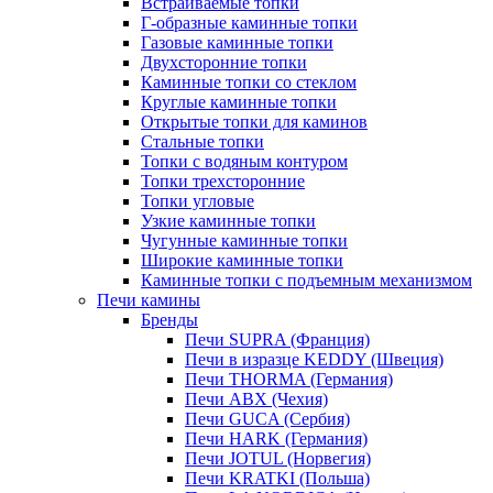
Встраиваемые топки
Г-образные каминные топки
Газовые каминные топки
Двухсторонние топки
Каминные топки со стеклом
Круглые каминные топки
Открытые топки для каминов
Стальные топки
Топки с водяным контуром
Топки трехсторонние
Топки угловые
Узкие каминные топки
Чугунные каминные топки
Широкие каминные топки
Каминные топки с подъемным механизмом
Печи камины
Бренды
Печи SUPRA (Франция)
Печи в изразце KEDDY (Швеция)
Печи THORMA (Германия)
Печи ABX (Чехия)
Печи GUCA (Сербия)
Печи HARK (Германия)
Печи JOTUL (Норвегия)
Печи KRATKI (Польша)