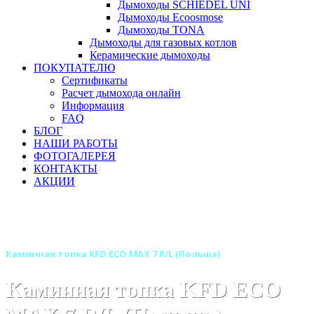
Дымоходы SCHIEDEL UNI
Дымоходы Ecoosmose
Дымоходы TONA
Дымоходы для газовых котлов
Керамические дымоходы
ПОКУПАТЕЛЮ
Сертификаты
Расчет дымохода онлайн
Информация
FAQ
БЛОГ
НАШИ РАБОТЫ
ФОТОГАЛЕРЕЯ
КОНТАКТЫ
АКЦИИ
Главная
Каминные топки
Бренды
Каминные топки KFDesign (Польша)
Каминная топка KFD ECO MAX 7 R/L (Польша)
Каминная топка KFD ECO