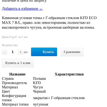
Наличие и цена по запросу
Добавить в избранное ←
Каминная угловая топка с Г-образным стеклом KFD ECO
MAX 7 R/L, право- или левосторонняя, полностью из
высокопрочного чугуна, встроенная шиберная заслонка.
Цена 0 руб. за 1 шт
Количество
-
+
шт
Купить
Сравнение
Купить в 1 клик
Название
Характеристики
Страна
Польша
Производитель
KFD
Материал
Чугун
Цвет
Черный
Конфигурация
закрытая с Г-образным стеклом
топки
Материал топки
чугунная