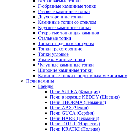
Встраиваемые топки
Г-образные каминные топки
Газовые каминные топки
Двухсторонние топки
Каминные топки со стеклом
Круглые каминные топки
Открытые топки для каминов
Стальные топки
Топки с водяным контуром
Топки трехсторонние
Топки угловые
Узкие каминные топки
Чугунные каминные топки
Широкие каминные топки
Каминные топки с подъемным механизмом
Печи камины
Бренды
Печи SUPRA (Франция)
Печи в изразце KEDDY (Швеция)
Печи THORMA (Германия)
Печи ABX (Чехия)
Печи GUCA (Сербия)
Печи HARK (Германия)
Печи JOTUL (Норвегия)
Печи KRATKI (Польша)