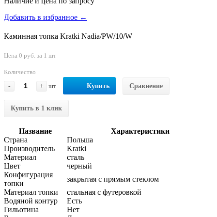
Наличие и цена по запросу
Добавить в избранное ←
Каминная топка Kratki Nadia/PW/10/W
Цена 0 руб. за 1 шт
Количество
-
+
шт
Купить
Сравнение
Купить в 1 клик
Название
Характеристики
Страна
Польша
Производитель
Kratki
Материал
сталь
Цвет
черный
Конфигурация
закрытая с прямым стеклом
топки
Материал топки
стальная с футеровкой
Водяной контур
Есть
Гильотина
Нет