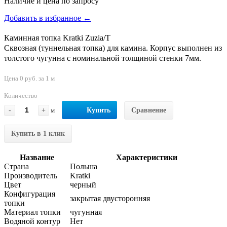
Наличие и цена по запросу
Добавить в избранное ←
Каминная топка Kratki Zuzia/T
Сквозная (туннельная топка) для камина. Корпус выполнен из
толстого чугунна с номинальной толщиной стенки 7мм.
Цена 0 руб. за 1 м
Количество
-
+
м
Купить
Сравнение
Купить в 1 клик
Название
Характеристики
Страна
Польша
Производитель
Kratki
Цвет
черный
Конфигурация
закрытая двусторонняя
топки
Материал топки
чугунная
Водяной контур
Нет