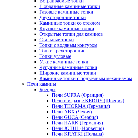
Встраиваемые топки
Г-образные каминные топки
Газовые каминные топки
Двухсторонние топки
Каминные топки со стеклом
Круглые каминные топки
Открытые топки для каминов
Стальные топки
Топки с водяным контуром
Топки трехсторонние
Топки угловые
Узкие каминные топки
Чугунные каминные топки
Широкие каминные топки
Каминные топки с подъемным механизмом
Печи камины
Бренды
Печи SUPRA (Франция)
Печи в изразце KEDDY (Швеция)
Печи THORMA (Германия)
Печи ABX (Чехия)
Печи GUCA (Сербия)
Печи HARK (Германия)
Печи JOTUL (Норвегия)
Печи KRATKI (Польша)