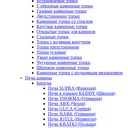
Встраиваемые топки
Г-образные каминные топки
Газовые каминные топки
Двухсторонние топки
Каминные топки со стеклом
Круглые каминные топки
Открытые топки для каминов
Стальные топки
Топки с водяным контуром
Топки трехсторонние
Топки угловые
Узкие каминные топки
Чугунные каминные топки
Широкие каминные топки
Каминные топки с подъемным механизмом
Печи камины
Бренды
Печи SUPRA (Франция)
Печи в изразце KEDDY (Швеция)
Печи THORMA (Германия)
Печи ABX (Чехия)
Печи GUCA (Сербия)
Печи HARK (Германия)
Печи JOTUL (Норвегия)
Печи KRATKI (Польша)