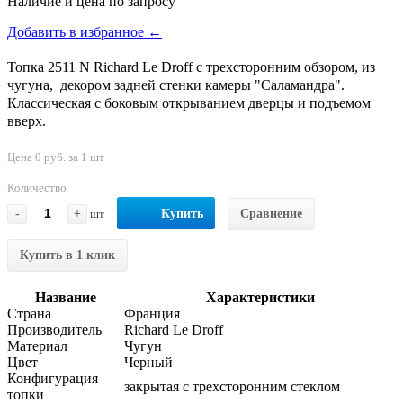
Наличие и цена по запросу
Добавить в избранное ←
Топка 2511 N Richard Le Droff с трехсторонним обзором, из
чугуна, декором задней стенки камеры "Саламандра".
Классическая с боковым открыванием дверцы и подъемом
вверх.
Цена 0 руб. за 1 шт
Количество
-
+
шт
Купить
Сравнение
Купить в 1 клик
Название
Характеристики
Страна
Франция
Производитель
Richard Le Droff
Материал
Чугун
Цвет
Черный
Конфигурация
закрытая с трехсторонним стеклом
топки