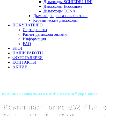
Дымоходы SCHIEDEL UNI
Дымоходы Ecoosmose
Дымоходы TONA
Дымоходы для газовых котлов
Керамические дымоходы
ПОКУПАТЕЛЮ
Сертификаты
Расчет дымохода онлайн
Информация
FAQ
БЛОГ
НАШИ РАБОТЫ
ФОТОГАЛЕРЕЯ
КОНТАКТЫ
АКЦИИ
Главная
Каминные топки
Бренды
Каминные топки RICHARD LE DROFF (Франция)
Каминная Топка 962 ELN B Richard Le Droff (Франция)
Каминная Топка 962 ELN B