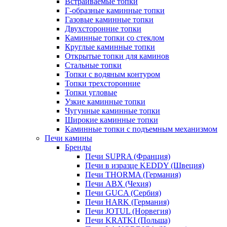
Встраиваемые топки
Г-образные каминные топки
Газовые каминные топки
Двухсторонние топки
Каминные топки со стеклом
Круглые каминные топки
Открытые топки для каминов
Стальные топки
Топки с водяным контуром
Топки трехсторонние
Топки угловые
Узкие каминные топки
Чугунные каминные топки
Широкие каминные топки
Каминные топки с подъемным механизмом
Печи камины
Бренды
Печи SUPRA (Франция)
Печи в изразце KEDDY (Швеция)
Печи THORMA (Германия)
Печи ABX (Чехия)
Печи GUCA (Сербия)
Печи HARK (Германия)
Печи JOTUL (Норвегия)
Печи KRATKI (Польша)