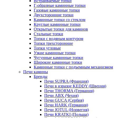
Встраиваемые топки
Г-образные каминные топки
Газовые каминные топки
Двухсторонние топки
Каминные топки со стеклом
Круглые каминные топки
Открытые топки для каминов
Стальные топки
Топки с водяным контуром
Топки трехсторонние
Топки угловые
Узкие каминные топки
Чугунные каминные топки
Широкие каминные топки
Каминные топки с подъемным механизмом
Печи камины
Бренды
Печи SUPRA (Франция)
Печи в изразце KEDDY (Швеция)
Печи THORMA (Германия)
Печи ABX (Чехия)
Печи GUCA (Сербия)
Печи HARK (Германия)
Печи JOTUL (Норвегия)
Печи KRATKI (Польша)