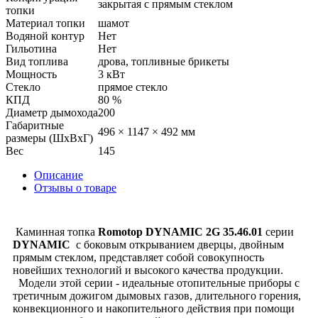
закрытая с прямым стеклом
топки
Материал топки
шамот
Водяной контур
Нет
Гильотина
Нет
Вид топлива
дрова, топливные брикеты
Мощность
3 кВт
Стекло
прямое стекло
КПД
80 %
Диаметр дымохода
200
Габаритные
496 × 1147 × 492 мм
размеры (ШхВхГ)
Вес
145
Описание
Отзывы о товаре
Каминная топка
Romotop DYNAMIC 2G 35.46.01
серии
DYNAMIC
с боковым открыванием дверцы, двойным
прямым стеклом, представляет собой совокупность
новейших технологий и высокого качества продукции.
Модели этой серии - идеальные отопительные приборы с
третичным дожигом дымовых газов, длительного горения,
конвекционного и накопительного действия при помощи