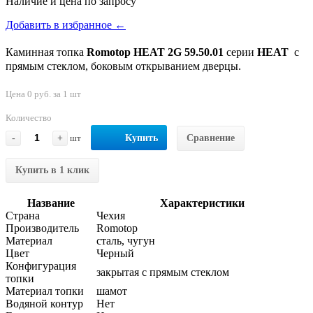
Наличие и цена по запросу
Добавить в избранное ←
Каминная топка
Romotop HEAT 2G 59.50.01
серии
HEAT
с
прямым стеклом, боковым открыванием дверцы.
Цена 0 руб. за 1 шт
Количество
-
+
шт
Купить
Сравнение
Купить в 1 клик
Название
Характеристики
Страна
Чехия
Производитель
Romotop
Материал
сталь, чугун
Цвет
Черный
Конфигурация
закрытая с прямым стеклом
топки
Материал топки
шамот
Водяной контур
Нет