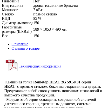
Гильотина
Нет
Вид топлива
дрова, топливные брикеты
Мощность
7 кВт
Стекло
прямое стекло
КПД
85 %
Диаметр дымохода
150
Габаритные
589 × 1053 × 490 мм
размеры (ШхВхГ)
Вес
150
Описание
Отзывы о товаре
Техническая информация
Каминная топка
Romotop HEAT 2G 59.50.01
серии
HEAT
с прямым стеклом, боковым открыванием дверцы.
Представляет собой совокупность новейших технологий и
высокого качества продукции.
Модели этой серии оснащены: современной системой
длительного горения, третичным дожигом, системой