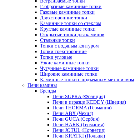
Встраиваемые топки
Г-образные каминные топки
Газовые каминные топки
Двухсторонние топки
Каминные топки со стеклом
Круглые каминные топки
Открытые топки для каминов
Стальные топки
Топки с водяным контуром
Топки трехсторонние
Топки угловые
Узкие каминные топки
Чугунные каминные топки
Широкие каминные топки
Каминные топки с подъемным механизмом
Печи камины
Бренды
Печи SUPRA (Франция)
Печи в изразце KEDDY (Швеция)
Печи THORMA (Германия)
Печи ABX (Чехия)
Печи GUCA (Сербия)
Печи HARK (Германия)
Печи JOTUL (Норвегия)
Печи KRATKI (Польша)