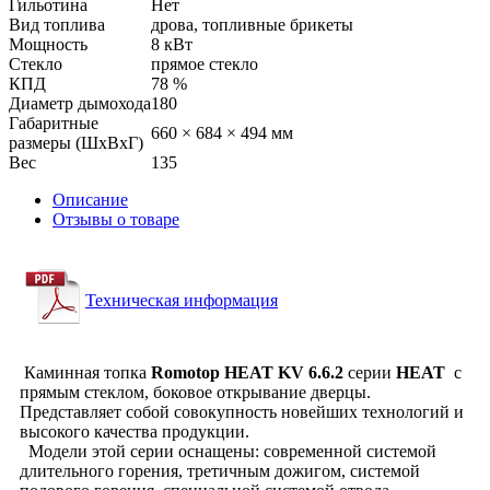
Гильотина
Нет
Вид топлива
дрова, топливные брикеты
Мощность
8 кВт
Стекло
прямое стекло
КПД
78 %
Диаметр дымохода
180
Габаритные
660 × 684 × 494 мм
размеры (ШхВхГ)
Вес
135
Описание
Отзывы о товаре
Техническая информация
Каминная топка
Romotop HEAT KV 6.6.2
серии
HEAT
с
прямым стеклом, боковое открывание дверцы.
Представляет собой совокупность новейших технологий и
высокого качества продукции.
Модели этой серии оснащены: современной системой
длительного горения, третичным дожигом, системой