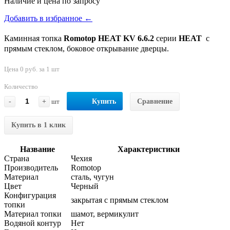
Наличие и цена по запросу
Добавить в избранное ←
Каминная топка
Romotop HEAT KV 6.6.2
серии
HEAT
с
прямым стеклом, боковое открывание дверцы.
Цена 0 руб. за 1 шт
Количество
-
+
шт
Купить
Сравнение
Купить в 1 клик
Название
Характеристики
Страна
Чехия
Производитель
Romotop
Материал
сталь, чугун
Цвет
Черный
Конфигурация
закрытая с прямым стеклом
топки
Материал топки
шамот, вермикулит
Водяной контур
Нет