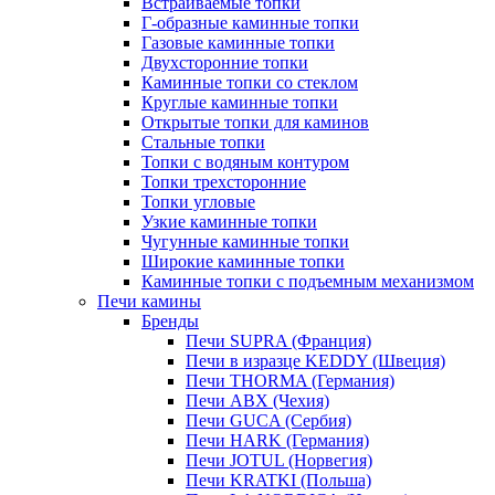
Встраиваемые топки
Г-образные каминные топки
Газовые каминные топки
Двухсторонние топки
Каминные топки со стеклом
Круглые каминные топки
Открытые топки для каминов
Стальные топки
Топки с водяным контуром
Топки трехсторонние
Топки угловые
Узкие каминные топки
Чугунные каминные топки
Широкие каминные топки
Каминные топки с подъемным механизмом
Печи камины
Бренды
Печи SUPRA (Франция)
Печи в изразце KEDDY (Швеция)
Печи THORMA (Германия)
Печи ABX (Чехия)
Печи GUCA (Сербия)
Печи HARK (Германия)
Печи JOTUL (Норвегия)
Печи KRATKI (Польша)