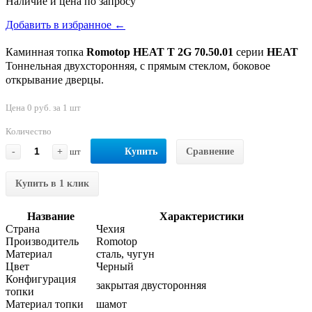
Наличие и цена по запросу
Добавить в избранное ←
Каминная топка
Romotop HEAT Т 2G 70.50.01
серии
HEAT
Тоннельная двухсторонняя, с прямым стеклом, боковое
открывание дверцы.
Цена 0 руб. за 1 шт
Количество
-
+
шт
Купить
Сравнение
Купить в 1 клик
Название
Характеристики
Страна
Чехия
Производитель
Romotop
Материал
сталь, чугун
Цвет
Черный
Конфигурация
закрытая двусторонняя
топки
Материал топки
шамот