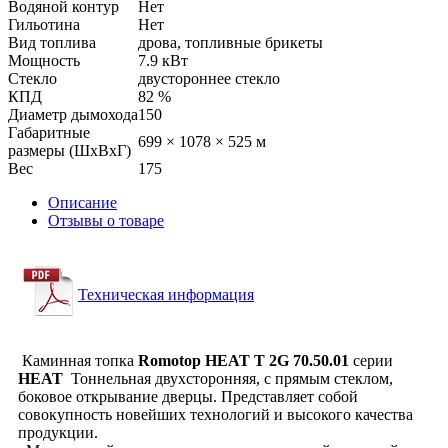
Водяной контур
Нет
Гильотина
Нет
Вид топлива
дрова, топливные брикеты
Мощность
7.9 кВт
Стекло
двустороннее стекло
КПД
82 %
Диаметр дымохода
150
Габаритные
699 × 1078 × 525 м
размеры (ШхВхГ)
Вес
175
Описание
Отзывы о товаре
Техническая информация
Каминная топка
Romotop HEAT Т 2G 70.50.01
серии
HEAT
Тоннельная двухсторонняя, с прямым стеклом,
боковое открывание дверцы. Представляет собой
совокупность новейших технологий и высокого качества
продукции.