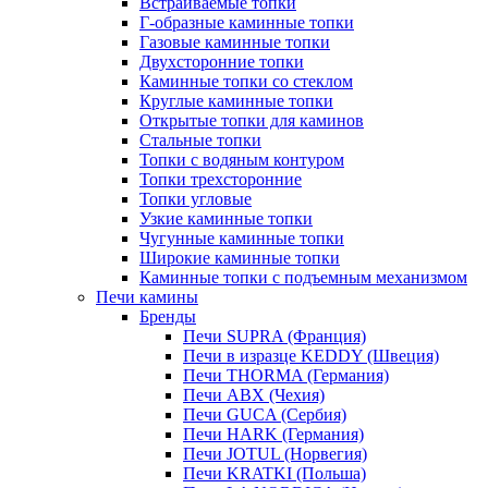
Встраиваемые топки
Г-образные каминные топки
Газовые каминные топки
Двухсторонние топки
Каминные топки со стеклом
Круглые каминные топки
Открытые топки для каминов
Стальные топки
Топки с водяным контуром
Топки трехсторонние
Топки угловые
Узкие каминные топки
Чугунные каминные топки
Широкие каминные топки
Каминные топки с подъемным механизмом
Печи камины
Бренды
Печи SUPRA (Франция)
Печи в изразце KEDDY (Швеция)
Печи THORMA (Германия)
Печи ABX (Чехия)
Печи GUCA (Сербия)
Печи HARK (Германия)
Печи JOTUL (Норвегия)
Печи KRATKI (Польша)