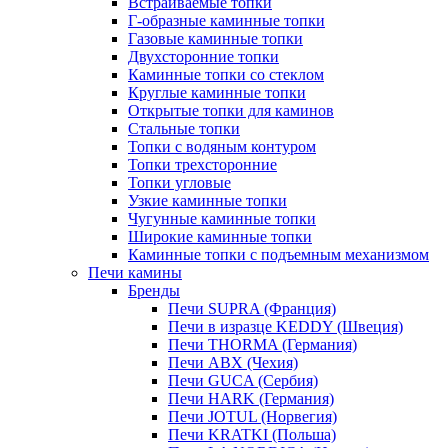
Встраиваемые топки
Г-образные каминные топки
Газовые каминные топки
Двухсторонние топки
Каминные топки со стеклом
Круглые каминные топки
Открытые топки для каминов
Стальные топки
Топки с водяным контуром
Топки трехсторонние
Топки угловые
Узкие каминные топки
Чугунные каминные топки
Широкие каминные топки
Каминные топки с подъемным механизмом
Печи камины
Бренды
Печи SUPRA (Франция)
Печи в изразце KEDDY (Швеция)
Печи THORMA (Германия)
Печи ABX (Чехия)
Печи GUCA (Сербия)
Печи HARK (Германия)
Печи JOTUL (Норвегия)
Печи KRATKI (Польша)