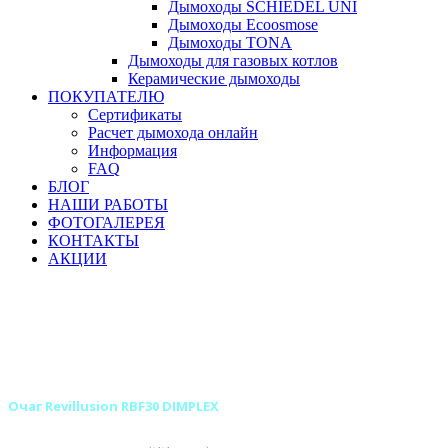
Дымоходы SCHIEDEL UNI
Дымоходы Ecoosmose
Дымоходы TONA
Дымоходы для газовых котлов
Керамические дымоходы
ПОКУПАТЕЛЮ
Сертификаты
Расчет дымохода онлайн
Информация
FAQ
БЛОГ
НАШИ РАБОТЫ
ФОТОГАЛЕРЕЯ
КОНТАКТЫ
АКЦИИ
Главная
Камины
Электрокамины
Очаги для электрокаминов
Встраиваемые очаги для электрокаминов
Встраиваемые очаги DIMPLEX для электрокаминов
Очаг Revillusion RBF30 DIMPLEX