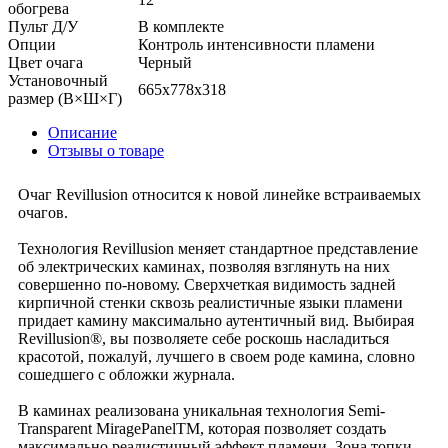
обогрева
Пульт Д/У
В комплекте
Опции
Контроль интенсивности пламени
Цвет очага
Черный
Установочный
665х778х318
размер (В×Ш×Г)
Описание
Отзывы о товаре
Очаг Revillusion относится к новой линейке встраиваемых
очагов.
Технология Revillusion меняет стандартное представление
об электрических каминах, позволяя взглянуть на них
совершенно по-новому. Сверхчеткая видимость задней
кирпичной стенки сквозь реалистичные языки пламени
придает камину максимально аутентичный вид. Выбирая
Revillusion®, вы позволяете себе роскошь насладиться
красотой, пожалуй, лучшего в своем роде камина, словно
сошедшего с обложки журнала.
В каминах реализована уникальная технология Semi-
Transparent MiragePanelTM, которая позволяет создать
максимально реалистичный эффект пламени. Зона топки