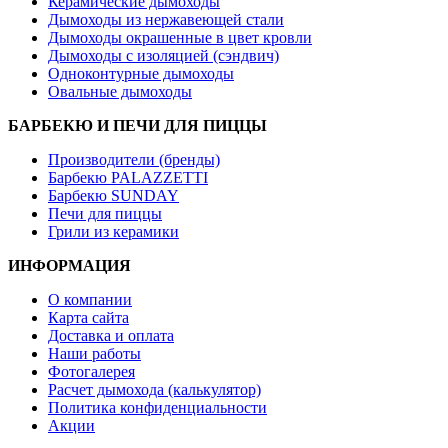
Керамические дымоходы
Дымоходы из нержавеющей стали
Дымоходы окрашенные в цвет кровли
Дымоходы с изоляцией (сэндвич)
Одноконтурные дымоходы
Овальные дымоходы
БАРБЕКЮ И ПЕЧИ ДЛЯ ПИЦЦЫ
Производители (бренды)
Барбекю PALAZZETTI
Барбекю SUNDAY
Печи для пиццы
Грили из керамики
ИНФОРМАЦИЯ
О компании
Карта сайта
Доставка и оплата
Наши работы
Фотогалерея
Расчет дымохода (калькулятор)
Политика конфиденциальности
Акции