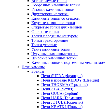
Встраиваемые топки
Г-образные каминные топки
Газовые каминные топки
Двухсторонние топки
Каминные топки со стеклом
Круглые каминные топки
Открытые топки для каминов
Стальные топки
Топки с водяным контуром
Топки трехсторонние
Топки угловые
Узкие каминные топки
Чугунные каминные топки
Широкие каминные топки
Каминные топки с подъемным механизмом
Печи камины
Бренды
Печи SUPRA (Франция)
Печи в изразце KEDDY (Швеция)
Печи THORMA (Германия)
Печи ABX (Чехия)
Печи GUCA (Сербия)
Печи HARK (Германия)
Печи JOTUL (Норвегия)
Печи KRATKI (Польша)