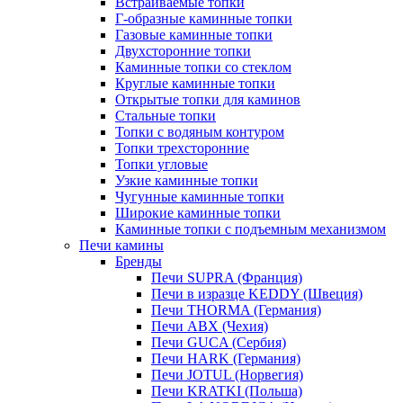
Встраиваемые топки
Г-образные каминные топки
Газовые каминные топки
Двухсторонние топки
Каминные топки со стеклом
Круглые каминные топки
Открытые топки для каминов
Стальные топки
Топки с водяным контуром
Топки трехсторонние
Топки угловые
Узкие каминные топки
Чугунные каминные топки
Широкие каминные топки
Каминные топки с подъемным механизмом
Печи камины
Бренды
Печи SUPRA (Франция)
Печи в изразце KEDDY (Швеция)
Печи THORMA (Германия)
Печи ABX (Чехия)
Печи GUCA (Сербия)
Печи HARK (Германия)
Печи JOTUL (Норвегия)
Печи KRATKI (Польша)