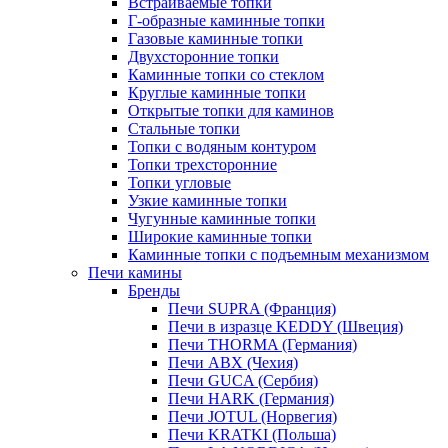
Встраиваемые топки
Г-образные каминные топки
Газовые каминные топки
Двухсторонние топки
Каминные топки со стеклом
Круглые каминные топки
Открытые топки для каминов
Стальные топки
Топки с водяным контуром
Топки трехсторонние
Топки угловые
Узкие каминные топки
Чугунные каминные топки
Широкие каминные топки
Каминные топки с подъемным механизмом
Печи камины
Бренды
Печи SUPRA (Франция)
Печи в изразце KEDDY (Швеция)
Печи THORMA (Германия)
Печи ABX (Чехия)
Печи GUCA (Сербия)
Печи HARK (Германия)
Печи JOTUL (Норвегия)
Печи KRATKI (Польша)