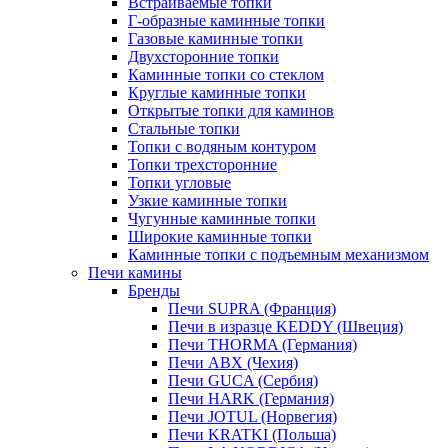
Встраиваемые топки
Г-образные каминные топки
Газовые каминные топки
Двухсторонние топки
Каминные топки со стеклом
Круглые каминные топки
Открытые топки для каминов
Стальные топки
Топки с водяным контуром
Топки трехсторонние
Топки угловые
Узкие каминные топки
Чугунные каминные топки
Широкие каминные топки
Каминные топки с подъемным механизмом
Печи камины
Бренды
Печи SUPRA (Франция)
Печи в изразце KEDDY (Швеция)
Печи THORMA (Германия)
Печи ABX (Чехия)
Печи GUCA (Сербия)
Печи HARK (Германия)
Печи JOTUL (Норвегия)
Печи KRATKI (Польша)