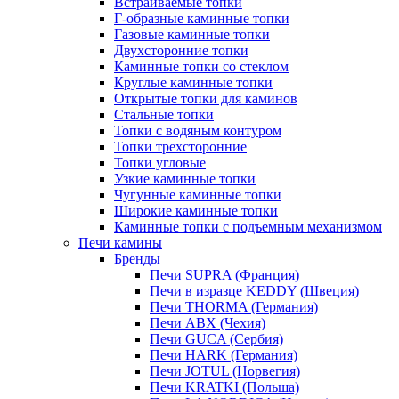
Встраиваемые топки
Г-образные каминные топки
Газовые каминные топки
Двухсторонние топки
Каминные топки со стеклом
Круглые каминные топки
Открытые топки для каминов
Стальные топки
Топки с водяным контуром
Топки трехсторонние
Топки угловые
Узкие каминные топки
Чугунные каминные топки
Широкие каминные топки
Каминные топки с подъемным механизмом
Печи камины
Бренды
Печи SUPRA (Франция)
Печи в изразце KEDDY (Швеция)
Печи THORMA (Германия)
Печи ABX (Чехия)
Печи GUCA (Сербия)
Печи HARK (Германия)
Печи JOTUL (Норвегия)
Печи KRATKI (Польша)