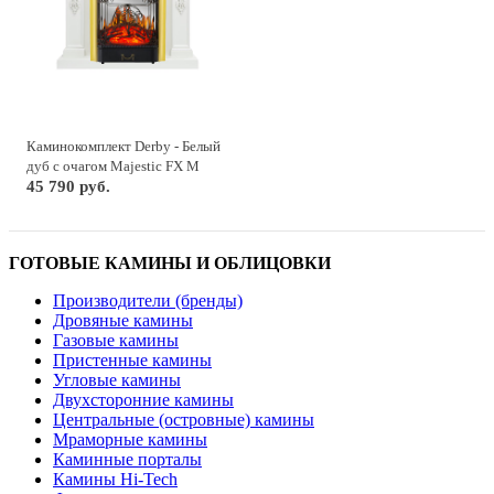
Каминокомплект Derby - Белый
дуб с очагом Majestic FX M
Brass
45 790 руб.
ГОТОВЫЕ КАМИНЫ И ОБЛИЦОВКИ
Производители (бренды)
Дровяные камины
Газовые камины
Пристенные камины
Угловые камины
Двухсторонние камины
Центральные (островные) камины
Мраморные камины
Каминные порталы
Камины Hi-Tech