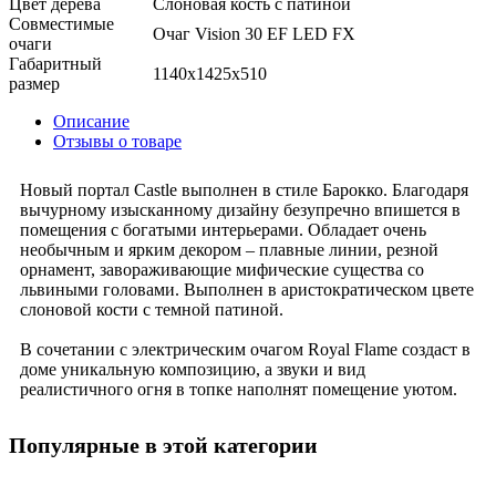
Цвет дерева
Слоновая кость с патиной
Совместимые
Очаг Vision 30 EF LED FX
очаги
Габаритный
1140x1425x510
размер
Описание
Отзывы о товаре
Новый портал Castle выполнен в стиле Барокко. Благодаря
вычурному изысканному дизайну безупречно впишется в
помещения с богатыми интерьерами. Обладает очень
необычным и ярким декором – плавные линии, резной
орнамент, завораживающие мифические существа со
львиными головами. Выполнен в аристократическом цвете
слоновой кости с темной патиной.
В сочетании с электрическим очагом Royal Flame создаст в
доме уникальную композицию, а звуки и вид
реалистичного огня в топке наполнят помещение уютом.
Популярные в этой категории