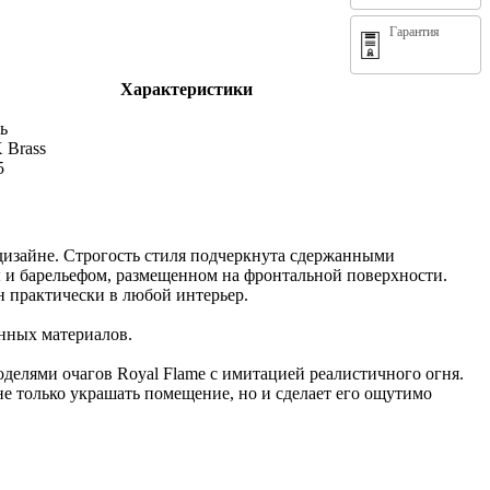
Гарантия
Характеристики
ь
 Brass
5
 дизайне. Строгость стиля подчеркнута сдержанными
 и барельефом, размещенном на фронтальной поверхности.
 практически в любой интерьер.
нных материалов.
оделями очагов Royal Flame с имитацией реалистичного огня.
не только украшать помещение, но и сделает его ощутимо