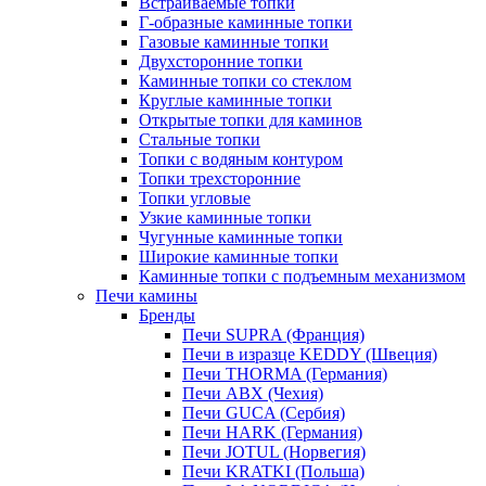
Встраиваемые топки
Г-образные каминные топки
Газовые каминные топки
Двухсторонние топки
Каминные топки со стеклом
Круглые каминные топки
Открытые топки для каминов
Стальные топки
Топки с водяным контуром
Топки трехсторонние
Топки угловые
Узкие каминные топки
Чугунные каминные топки
Широкие каминные топки
Каминные топки с подъемным механизмом
Печи камины
Бренды
Печи SUPRA (Франция)
Печи в изразце KEDDY (Швеция)
Печи THORMA (Германия)
Печи ABX (Чехия)
Печи GUCA (Сербия)
Печи HARK (Германия)
Печи JOTUL (Норвегия)
Печи KRATKI (Польша)