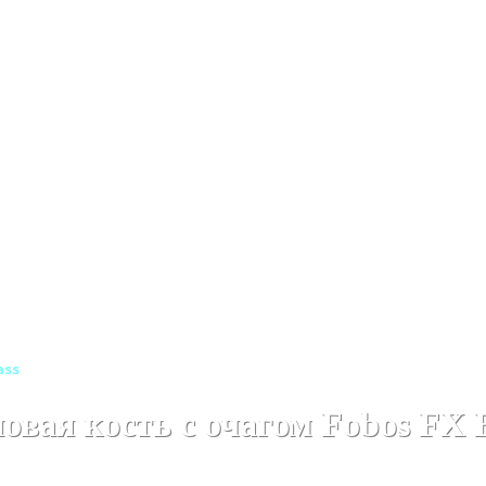
Деревянные каминокомплекты
Деревянные каминокомпле
ass
вая кость с очагом Fobos FX 