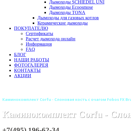
Дымоходы SCHIEDEL UNI
Дымоходы Ecoosmose
Дымоходы TONA
Дымоходы для газовых котлов
Керамические дымоходы
ПОКУПАТЕЛЮ
Сертификаты
Расчет дымохода онлайн
Информация
FAQ
БЛОГ
НАШИ РАБОТЫ
ФОТОГАЛЕРЕЯ
КОНТАКТЫ
АКЦИИ
Главная
Камины
Электрокамины
Каминокомплекты
Каминокомплект Corfu - Слоновая кость с очагом Fobos FX Br
Каминокомплект Corfu - Слоно
+7(495) 196-62-34