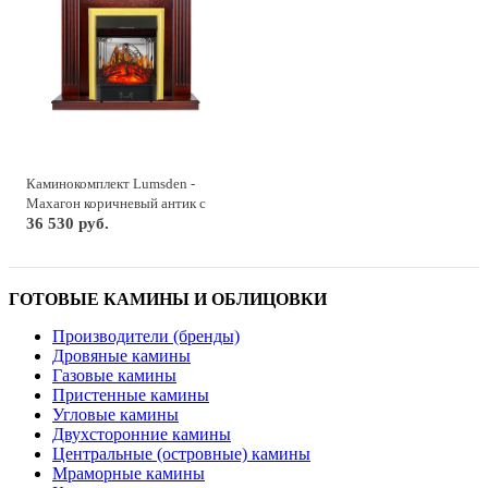
Каминокомплект Lumsden -
Махагон коричневый антик с
очагом Majestic FX M Brass
36 530 руб.
ГОТОВЫЕ КАМИНЫ И ОБЛИЦОВКИ
Производители (бренды)
Дровяные камины
Газовые камины
Пристенные камины
Угловые камины
Двухсторонние камины
Центральные (островные) камины
Мраморные камины