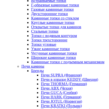
Встраиваемые топки
Г-образные каминные топки
Газовые каминные топки
Двухсторонние топки
Каминные топки со стеклом
Круглые каминные топки
Открытые топки для каминов
Стальные топки
Топки с водяным контуром
Топки трехсторонние
Топки угловые
Узкие каминные топки
Чугунные каминные топки
Широкие каминные топки
Каминные топки с подъемным механизмом
Печи камины
Бренды
Печи SUPRA (Франция)
Печи в изразце KEDDY (Швеция)
Печи THORMA (Германия)
Печи ABX (Чехия)
Печи GUCA (Сербия)
Печи HARK (Германия)
Печи JOTUL (Норвегия)
Печи KRATKI (Польша)