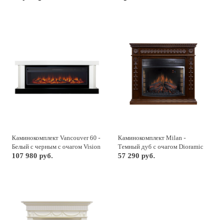
Каминокомплект Vancouver 60 -
Каминокомплект Milan -
Белый с черным с очагом Vision
Темный дуб с очагом Dioramic
60 LOG LED
107 980 руб.
28 LED FX
57 290 руб.