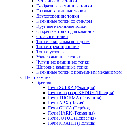
Встраиваемые топки
Г-образные каминные топки
Газовые каминные топки
Двухсторонние топки
Каминные топки со стеклом
Круглые каминные топки
Открытые топки для каминов
Стальные топки
Топки с водяным контуром
Топки трехсторонние
Топки угловые
Узкие каминные топки
Чугунные каминные топки
Широкие каминные топки
Каминные топки с подъемным механизмом
Печи камины
Бренды
Печи SUPRA (Франция)
Печи в изразце KEDDY (Швеция)
Печи THORMA (Германия)
Печи ABX (Чехия)
Печи GUCA (Сербия)
Печи HARK (Германия)
Печи JOTUL (Норвегия)
Печи KRATKI (Польша)