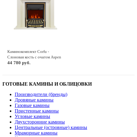
Каминокомплект Corfu -
Слоновая кость с очагом Aspen
Gold
44 780 руб.
ГОТОВЫЕ КАМИНЫ И ОБЛИЦОВКИ
Производители (бренды)
Дровяные камины
Газовые камины
Пристенные камины
Угловые камины
Двухсторонние камины
Центральные (островные) камины
Мраморные камины