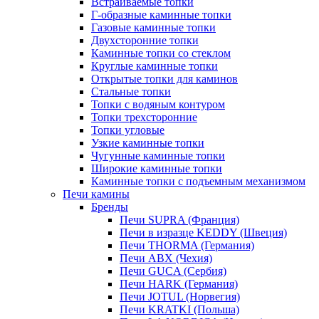
Встраиваемые топки
Г-образные каминные топки
Газовые каминные топки
Двухсторонние топки
Каминные топки со стеклом
Круглые каминные топки
Открытые топки для каминов
Стальные топки
Топки с водяным контуром
Топки трехсторонние
Топки угловые
Узкие каминные топки
Чугунные каминные топки
Широкие каминные топки
Каминные топки с подъемным механизмом
Печи камины
Бренды
Печи SUPRA (Франция)
Печи в изразце KEDDY (Швеция)
Печи THORMA (Германия)
Печи ABX (Чехия)
Печи GUCA (Сербия)
Печи HARK (Германия)
Печи JOTUL (Норвегия)
Печи KRATKI (Польша)