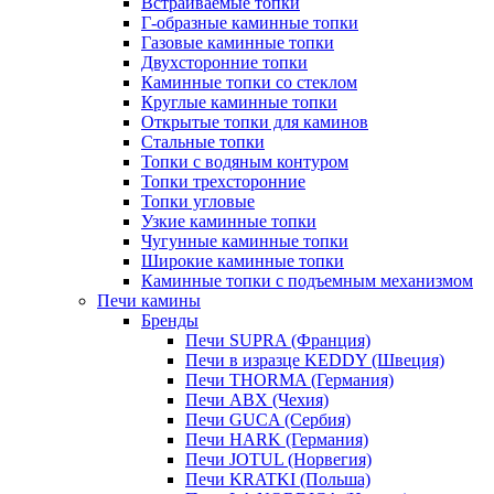
Встраиваемые топки
Г-образные каминные топки
Газовые каминные топки
Двухсторонние топки
Каминные топки со стеклом
Круглые каминные топки
Открытые топки для каминов
Стальные топки
Топки с водяным контуром
Топки трехсторонние
Топки угловые
Узкие каминные топки
Чугунные каминные топки
Широкие каминные топки
Каминные топки с подъемным механизмом
Печи камины
Бренды
Печи SUPRA (Франция)
Печи в изразце KEDDY (Швеция)
Печи THORMA (Германия)
Печи ABX (Чехия)
Печи GUCA (Сербия)
Печи HARK (Германия)
Печи JOTUL (Норвегия)
Печи KRATKI (Польша)