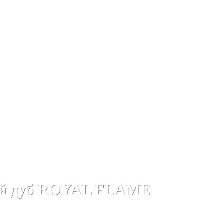
рокаминов
Деревянные порталы для электрокаминов
Дер
ный дуб ROYAL FLAME