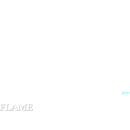
рокаминов
Деревянные порталы для электрокаминов
Дер
L FLAME