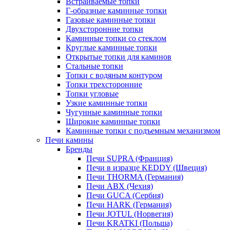
Встраиваемые топки
Г-образные каминные топки
Газовые каминные топки
Двухсторонние топки
Каминные топки со стеклом
Круглые каминные топки
Открытые топки для каминов
Стальные топки
Топки с водяным контуром
Топки трехсторонние
Топки угловые
Узкие каминные топки
Чугунные каминные топки
Широкие каминные топки
Каминные топки с подъемным механизмом
Печи камины
Бренды
Печи SUPRA (Франция)
Печи в изразце KEDDY (Швеция)
Печи THORMA (Германия)
Печи ABX (Чехия)
Печи GUCA (Сербия)
Печи HARK (Германия)
Печи JOTUL (Норвегия)
Печи KRATKI (Польша)