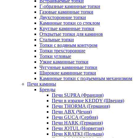
Встраиваемые топки
Г-образные каминные топки
Газовые каминные топки
Двухсторонние топки
Каминные топки со стеклом
Круглые каминные топки
Открытые топки для каминов
Стальные топки
Топки с водяным контуром
Топки трехсторонние
Топки угловые
Узкие каминные топки
Чугунные каминные топки
Широкие каминные топки
Каминные топки с подъемным механизмом
Печи камины
Бренды
Печи SUPRA (Франция)
Печи в изразце KEDDY (Швеция)
Печи THORMA (Германия)
Печи ABX (Чехия)
Печи GUCA (Сербия)
Печи HARK (Германия)
Печи JOTUL (Норвегия)
Печи KRATKI (Польша)