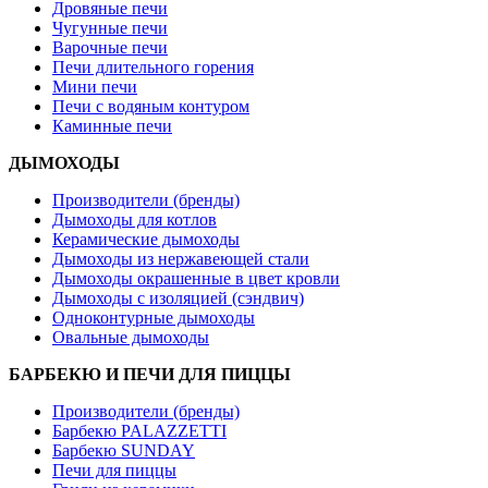
Дровяные печи
Чугунные печи
Варочные печи
Печи длительного горения
Мини печи
Печи с водяным контуром
Каминные печи
ДЫМОХОДЫ
Производители (бренды)
Дымоходы для котлов
Керамические дымоходы
Дымоходы из нержавеющей стали
Дымоходы окрашенные в цвет кровли
Дымоходы с изоляцией (сэндвич)
Одноконтурные дымоходы
Овальные дымоходы
БАРБЕКЮ И ПЕЧИ ДЛЯ ПИЦЦЫ
Производители (бренды)
Барбекю PALAZZETTI
Барбекю SUNDAY
Печи для пиццы