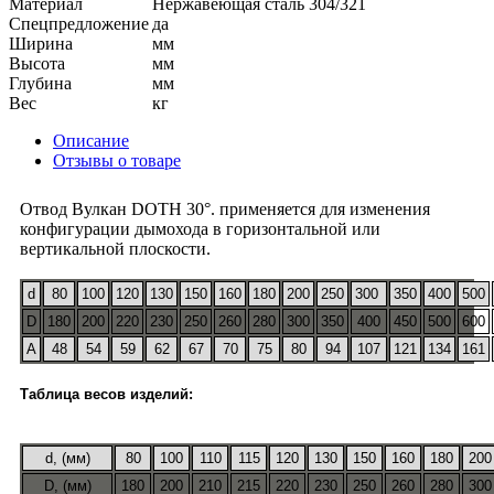
Материал
Нержавеющая сталь 304/321
Спецпредложение
да
Ширина
мм
Высота
мм
Глубина
мм
Вес
кг
Описание
Отзывы о товаре
Отвод Вулкан DOTH 30°. применяется для изменения
конфигурации дымохода в горизонтальной или
вертикальной плоскости.
d
80
100
120
130
150
160
180
200
250
300
350
400
500
D
180
200
220
230
250
260
280
300
350
400
450
500
600
A
48
54
59
62
67
70
75
80
94
107
121
134
161
Таблица весов изделий:
d, (мм)
80
100
110
115
120
130
150
160
180
200
D, (мм)
180
200
210
215
220
230
250
260
280
300