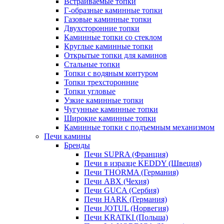
Встраиваемые топки
Г-образные каминные топки
Газовые каминные топки
Двухсторонние топки
Каминные топки со стеклом
Круглые каминные топки
Открытые топки для каминов
Стальные топки
Топки с водяным контуром
Топки трехсторонние
Топки угловые
Узкие каминные топки
Чугунные каминные топки
Широкие каминные топки
Каминные топки с подъемным механизмом
Печи камины
Бренды
Печи SUPRA (Франция)
Печи в изразце KEDDY (Швеция)
Печи THORMA (Германия)
Печи ABX (Чехия)
Печи GUCA (Сербия)
Печи HARK (Германия)
Печи JOTUL (Норвегия)
Печи KRATKI (Польша)