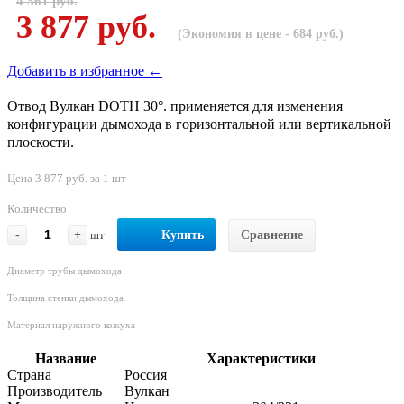
4 561 руб.
3 877 руб.
(Экономия в цене - 684 руб.)
Добавить в избранное ←
Отвод Вулкан DOTH 30°. применяется для изменения
конфигурации дымохода в горизонтальной или вертикальной
плоскости.
Цена 3 877 руб. за 1 шт
Количество
-
+
шт
Купить
Сравнение
Диаметр трубы дымохода
Толщина стенки дымохода
Материал наружного кожуха
Название
Характеристики
Страна
Россия
Производитель
Вулкан