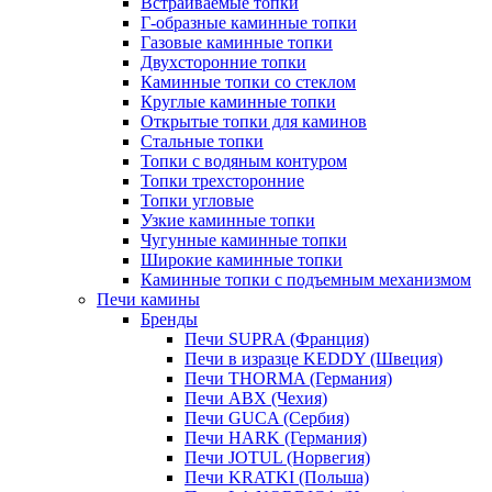
Встраиваемые топки
Г-образные каминные топки
Газовые каминные топки
Двухсторонние топки
Каминные топки со стеклом
Круглые каминные топки
Открытые топки для каминов
Стальные топки
Топки с водяным контуром
Топки трехсторонние
Топки угловые
Узкие каминные топки
Чугунные каминные топки
Широкие каминные топки
Каминные топки с подъемным механизмом
Печи камины
Бренды
Печи SUPRA (Франция)
Печи в изразце KEDDY (Швеция)
Печи THORMA (Германия)
Печи ABX (Чехия)
Печи GUCA (Сербия)
Печи HARK (Германия)
Печи JOTUL (Норвегия)
Печи KRATKI (Польша)