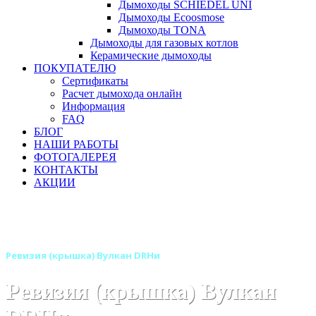
Дымоходы SCHIEDEL UNI
Дымоходы Ecoosmose
Дымоходы TONA
Дымоходы для газовых котлов
Керамические дымоходы
ПОКУПАТЕЛЮ
Сертификаты
Расчет дымохода онлайн
Информация
FAQ
БЛОГ
НАШИ РАБОТЫ
ФОТОГАЛЕРЕЯ
КОНТАКТЫ
АКЦИИ
Главная
Дымоходы
Бренды
Дымоходы Вулкан
Двустенные (Сэндвич) дымоходы Вулкан
Ревизия (крышка) Вулкан DRHи
Ревизия (крышка) Вулкан