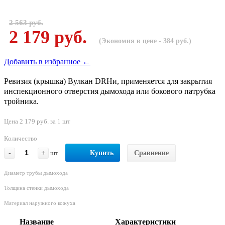
2 563 руб.
2 179 руб.
(Экономия в цене - 384 руб.)
Добавить в избранное ←
Ревизия (крышка) Вулкан DRHи, применяется для закрытия
инспекционного отверстия дымохода или бокового патрубка
тройника.
Цена 2 179 руб. за 1 шт
Количество
-
+
шт
Купить
Сравнение
Диаметр трубы дымохода
Толщина стенки дымохода
Материал наружного кожуха
Название
Характеристики