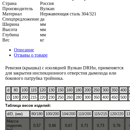
Страна
Россия
Производитель
Вулкан
Материал
Нержавеющая сталь 304/321
Спецпредложение
да
Ширина
мм
Высота
мм
Глубина
мм
Вес
кг
Описание
Отзывы о товаре
Ревизия (крышка) с изоляцией Вулкан DRHи, применяется
для закрытия инспекционного отверстия дымохода или
бокового патрубка тройника.
d
80
100
115
120
130
150
160
180
200
250
300
350
400
D
180
200
215
220
230
250
260
280
300
350
400
450
500
Таблица весов изделий:
d/D, (мм)
80/180
100/200
104/200
110/200
115/215
120/220
1
Масса
изделия,
0,57
0,66
0,67
0,71
0,73
0,76
(кг)