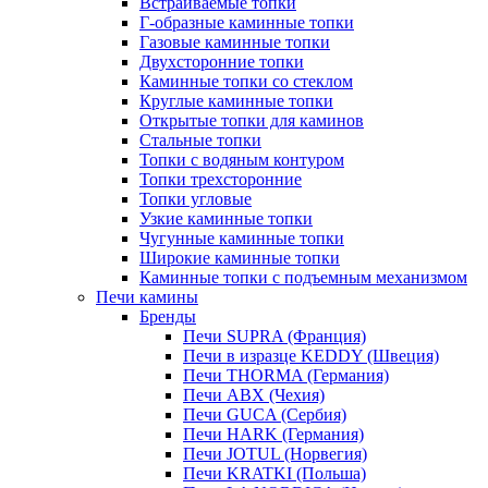
Встраиваемые топки
Г-образные каминные топки
Газовые каминные топки
Двухсторонние топки
Каминные топки со стеклом
Круглые каминные топки
Открытые топки для каминов
Стальные топки
Топки с водяным контуром
Топки трехсторонние
Топки угловые
Узкие каминные топки
Чугунные каминные топки
Широкие каминные топки
Каминные топки с подъемным механизмом
Печи камины
Бренды
Печи SUPRA (Франция)
Печи в изразце KEDDY (Швеция)
Печи THORMA (Германия)
Печи ABX (Чехия)
Печи GUCA (Сербия)
Печи HARK (Германия)
Печи JOTUL (Норвегия)
Печи KRATKI (Польша)