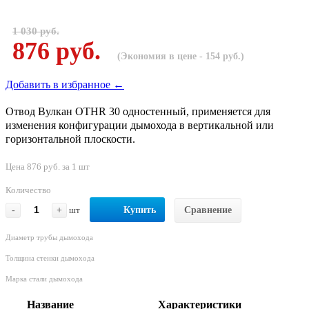
1 030 руб.
876 руб.
(Экономия в цене - 154 руб.)
Добавить в избранное ←
Отвод Вулкан OTHR 30 одностенный, применяется для
изменения конфигурации дымохода в вертикальной или
горизонтальной плоскости.
Цена 876 руб. за 1 шт
Количество
-
+
шт
Купить
Сравнение
Диаметр трубы дымохода
Толщина стенки дымохода
Марка стали дымохода
Название
Характеристики