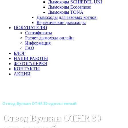
Дымоходы SCHIEDEL UNI
Дымоходы Ecoosmose
Дымоходы TONA
Дымоходы для газовых котлов
Керамические дымоходы
ПОКУПАТЕЛЮ
Сертификаты
Расчет дымохода онлайн
Информация
FAQ
БЛОГ
НАШИ РАБОТЫ
ФОТОГАЛЕРЕЯ
КОНТАКТЫ
АКЦИИ
Главная
Дымоходы
Бренды
Дымоходы Вулкан
Дымоход Вулкан одностенный круглого сечения
Отвод Вулкан OTHR 30 одностенный
Отвод Вулкан OTHR 30