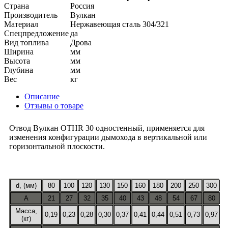
Страна
Россия
Производитель
Вулкан
Материал
Нержавеющая сталь 304/321
Спецпредложение
да
Вид топлива
Дрова
Ширина
мм
Высота
мм
Глубина
мм
Вес
кг
Описание
Отзывы о товаре
Отвод Вулкан OTHR 30 одностенный, применяется для
изменения конфигурации дымохода в вертикальной или
горизонтальной плоскости.
d, (мм)
80
100
120
130
150
160
180
200
250
300
A
21
27
32
35
40
43
48
54
67
80
Масса,
0,19
0,23
0,28
0,30
0,37
0,41
0,44
0,51
0,73
0,97
(кг)