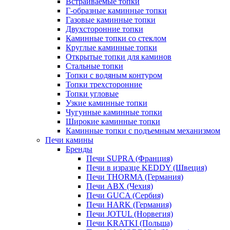
Встраиваемые топки
Г-образные каминные топки
Газовые каминные топки
Двухсторонние топки
Каминные топки со стеклом
Круглые каминные топки
Открытые топки для каминов
Стальные топки
Топки с водяным контуром
Топки трехсторонние
Топки угловые
Узкие каминные топки
Чугунные каминные топки
Широкие каминные топки
Каминные топки с подъемным механизмом
Печи камины
Бренды
Печи SUPRA (Франция)
Печи в изразце KEDDY (Швеция)
Печи THORMA (Германия)
Печи ABX (Чехия)
Печи GUCA (Сербия)
Печи HARK (Германия)
Печи JOTUL (Норвегия)
Печи KRATKI (Польша)