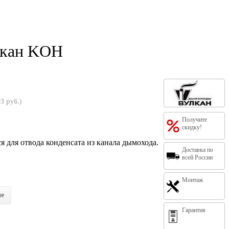
лкан KOH
3 руб.)
Получите
скидку!
 для отвода конденсата из канала дымохода.
Доставка по
всей России
Монтаж
ие
Гарантия