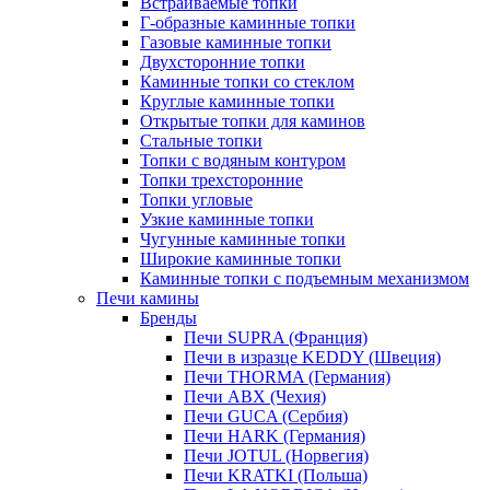
Встраиваемые топки
Г-образные каминные топки
Газовые каминные топки
Двухсторонние топки
Каминные топки со стеклом
Круглые каминные топки
Открытые топки для каминов
Стальные топки
Топки с водяным контуром
Топки трехсторонние
Топки угловые
Узкие каминные топки
Чугунные каминные топки
Широкие каминные топки
Каминные топки с подъемным механизмом
Печи камины
Бренды
Печи SUPRA (Франция)
Печи в изразце KEDDY (Швеция)
Печи THORMA (Германия)
Печи ABX (Чехия)
Печи GUCA (Сербия)
Печи HARK (Германия)
Печи JOTUL (Норвегия)
Печи KRATKI (Польша)