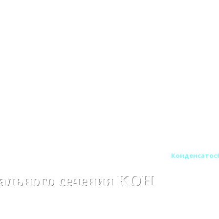
ход Вулкан овального сечения одностенный
Конденсатосб
вального сечения KOH