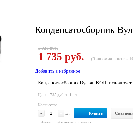
Конденсатосборник Ву
1 928 руб.
1 735 руб.
(Экономия в цене - 19
Добавить в избранное ←
Конденсатосборник Вулкан KOH, используется
Цена 1 735 руб. за 1 шт
Количество
-
+
шт
Купить
Сравнен
Диаметр трубы овального сечения