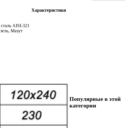
Характеристики
сталь AISI-321
изель, Мазут
Популярные в этой
категории