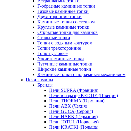
Встраиваемые топки
Г-образные каминные топки
Газовые каминные топки
Двухсторонние топки
Каминные топки со стеклом
Круглые каминные топки
Открытые топки для каминов
Стальные топки
Топки с водяным контуром
Топки трехсторонние
Топки угловые
Узкие каминные топки
Чугунные каминные топки
Широкие каминные топки
Каминные топки с подъемным механизмом
Печи камины
Бренды
Печи SUPRA (Франция)
Печи в изразце KEDDY (Швеция)
Печи THORMA (Германия)
Печи ABX (Чехия)
Печи GUCA (Сербия)
Печи HARK (Германия)
Печи JOTUL (Норвегия)
Печи KRATKI (Польша)