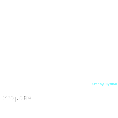
ход Вулкан овального сечения одностенный
Отвод Вулкан
 стороне