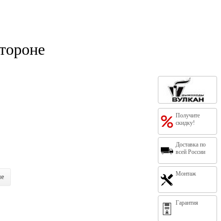
стороне
Получите
скидку!
Доставка по
всей России
Монтаж
ие
Гарантия