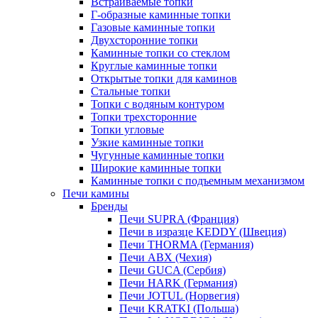
Встраиваемые топки
Г-образные каминные топки
Газовые каминные топки
Двухсторонние топки
Каминные топки со стеклом
Круглые каминные топки
Открытые топки для каминов
Стальные топки
Топки с водяным контуром
Топки трехсторонние
Топки угловые
Узкие каминные топки
Чугунные каминные топки
Широкие каминные топки
Каминные топки с подъемным механизмом
Печи камины
Бренды
Печи SUPRA (Франция)
Печи в изразце KEDDY (Швеция)
Печи THORMA (Германия)
Печи ABX (Чехия)
Печи GUCA (Сербия)
Печи HARK (Германия)
Печи JOTUL (Норвегия)
Печи KRATKI (Польша)