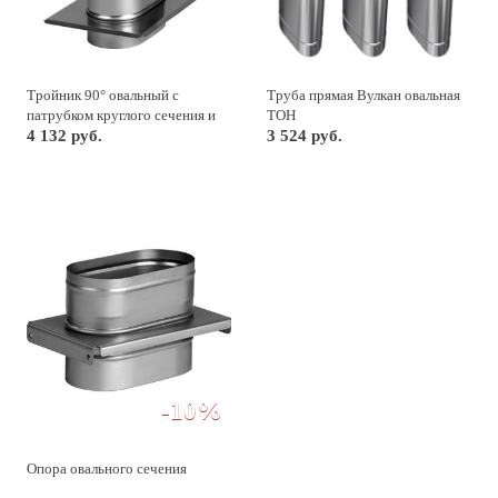
Тройник 90° овальный с
Труба прямая Вулкан овальная
патрубком круглого сечения и
TOH
опорной пластиной
4 132 руб.
3 524 руб.
-10%
Опора овального сечения