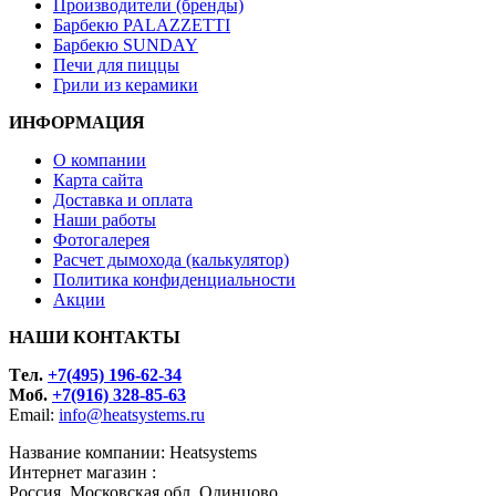
Производители (бренды)
Барбекю PALAZZETTI
Барбекю SUNDAY
Печи для пиццы
Грили из керамики
ИНФОРМАЦИЯ
О компании
Карта сайта
Доставка и оплата
Наши работы
Фотогалерея
Расчет дымохода (калькулятор)
Политика конфиденциальности
Акции
НАШИ КОНТАКТЫ
Tел.
+7(495) 196-62-34
Моб.
+7(916) 328-85-63
Email:
info@heatsystems.ru
Название компании: Heatsystems
Интернет магазин :
Россия, Московская обл. Одинцово