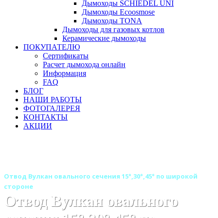
Дымоходы SCHIEDEL UNI
Дымоходы Ecoosmose
Дымоходы TONA
Дымоходы для газовых котлов
Керамические дымоходы
ПОКУПАТЕЛЮ
Сертификаты
Расчет дымохода онлайн
Информация
FAQ
БЛОГ
НАШИ РАБОТЫ
ФОТОГАЛЕРЕЯ
КОНТАКТЫ
АКЦИИ
Главная
Дымоходы
Бренды
Дымоходы Вулкан
Дымоход Вулкан овального сечения одностенный
Отвод Вулкан овального сечения 15°,30°,45° по широкой
стороне
Отвод Вулкан овального