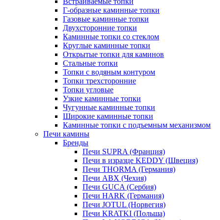
Встраиваемые топки
Г-образные каминные топки
Газовые каминные топки
Двухсторонние топки
Каминные топки со стеклом
Круглые каминные топки
Открытые топки для каминов
Стальные топки
Топки с водяным контуром
Топки трехсторонние
Топки угловые
Узкие каминные топки
Чугунные каминные топки
Широкие каминные топки
Каминные топки с подъемным механизмом
Печи камины
Бренды
Печи SUPRA (Франция)
Печи в изразце KEDDY (Швеция)
Печи THORMA (Германия)
Печи ABX (Чехия)
Печи GUCA (Сербия)
Печи HARK (Германия)
Печи JOTUL (Норвегия)
Печи KRATKI (Польша)