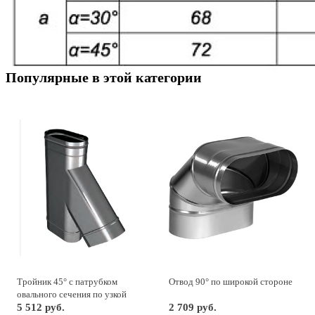
Популярные в этой категории
Тройник 45° с патрубком
Отвод 90° по широкой стороне
овального сечения по узкой
стороне
5 512 руб.
2 709 руб.