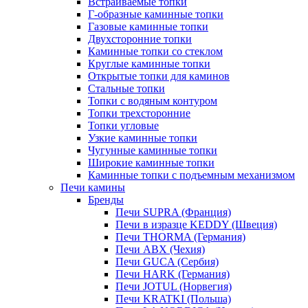
Встраиваемые топки
Г-образные каминные топки
Газовые каминные топки
Двухсторонние топки
Каминные топки со стеклом
Круглые каминные топки
Открытые топки для каминов
Стальные топки
Топки с водяным контуром
Топки трехсторонние
Топки угловые
Узкие каминные топки
Чугунные каминные топки
Широкие каминные топки
Каминные топки с подъемным механизмом
Печи камины
Бренды
Печи SUPRA (Франция)
Печи в изразце KEDDY (Швеция)
Печи THORMA (Германия)
Печи ABX (Чехия)
Печи GUCA (Сербия)
Печи HARK (Германия)
Печи JOTUL (Норвегия)
Печи KRATKI (Польша)