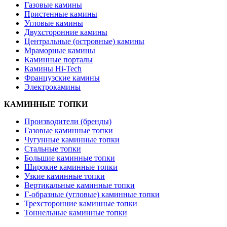
Газовые камины
Пристенные камины
Угловые камины
Двухсторонние камины
Центральные (островные) камины
Мраморные камины
Каминные порталы
Камины Hi-Tech
Французские камины
Электрокамины
КАМИННЫЕ ТОПКИ
Производители (бренды)
Газовые каминные топки
Чугунные каминные топки
Стальные топки
Большие каминные топки
Широкие каминные топки
Узкие каминные топки
Вертикальные каминные топки
Г-образные (угловые) каминные топки
Трехсторонние каминные топки
Тоннельные каминные топки