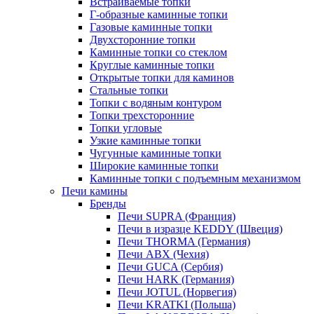
Встраиваемые топки
Г-образные каминные топки
Газовые каминные топки
Двухсторонние топки
Каминные топки со стеклом
Круглые каминные топки
Открытые топки для каминов
Стальные топки
Топки с водяным контуром
Топки трехсторонние
Топки угловые
Узкие каминные топки
Чугунные каминные топки
Широкие каминные топки
Каминные топки с подъемным механизмом
Печи камины
Бренды
Печи SUPRA (Франция)
Печи в изразце KEDDY (Швеция)
Печи THORMA (Германия)
Печи ABX (Чехия)
Печи GUCA (Сербия)
Печи HARK (Германия)
Печи JOTUL (Норвегия)
Печи KRATKI (Польша)