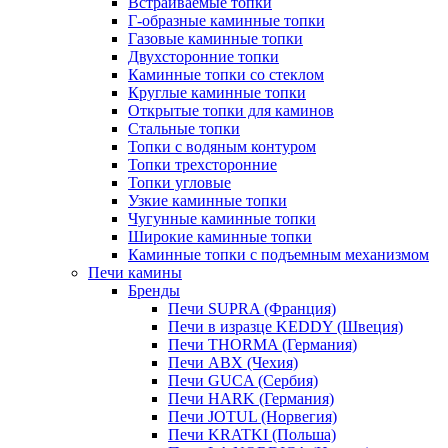
Встраиваемые топки
Г-образные каминные топки
Газовые каминные топки
Двухсторонние топки
Каминные топки со стеклом
Круглые каминные топки
Открытые топки для каминов
Стальные топки
Топки с водяным контуром
Топки трехсторонние
Топки угловые
Узкие каминные топки
Чугунные каминные топки
Широкие каминные топки
Каминные топки с подъемным механизмом
Печи камины
Бренды
Печи SUPRA (Франция)
Печи в изразце KEDDY (Швеция)
Печи THORMA (Германия)
Печи ABX (Чехия)
Печи GUCA (Сербия)
Печи HARK (Германия)
Печи JOTUL (Норвегия)
Печи KRATKI (Польша)