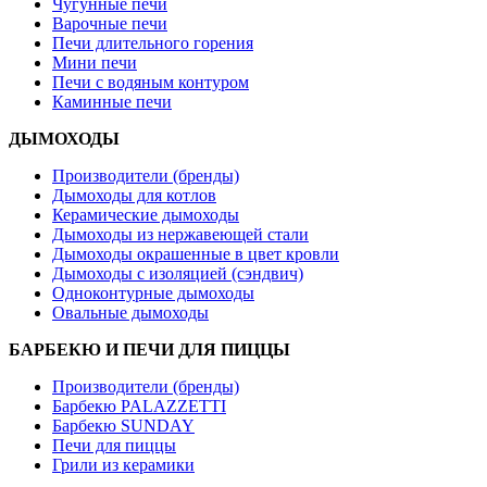
Чугунные печи
Варочные печи
Печи длительного горения
Мини печи
Печи с водяным контуром
Каминные печи
ДЫМОХОДЫ
Производители (бренды)
Дымоходы для котлов
Керамические дымоходы
Дымоходы из нержавеющей стали
Дымоходы окрашенные в цвет кровли
Дымоходы с изоляцией (сэндвич)
Одноконтурные дымоходы
Овальные дымоходы
БАРБЕКЮ И ПЕЧИ ДЛЯ ПИЦЦЫ
Производители (бренды)
Барбекю PALAZZETTI
Барбекю SUNDAY
Печи для пиццы
Грили из керамики