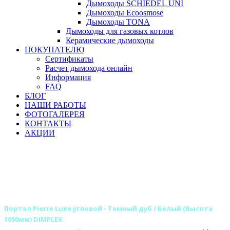
Дымоходы SCHIEDEL UNI
Дымоходы Ecoosmose
Дымоходы TONA
Дымоходы для газовых котлов
Керамические дымоходы
ПОКУПАТЕЛЮ
Сертификаты
Расчет дымохода онлайн
Информация
FAQ
БЛОГ
НАШИ РАБОТЫ
ФОТОГАЛЕРЕЯ
КОНТАКТЫ
АКЦИИ
Главная
Камины
Электрокамины
Порталы для электрокаминов
Каменные порталы для электрокаминов
Каменные порталы DIMPLEX
Портал Pierre Luxe угловой - Темный дуб / Белый (Высота
1050мм) DIMPLEX