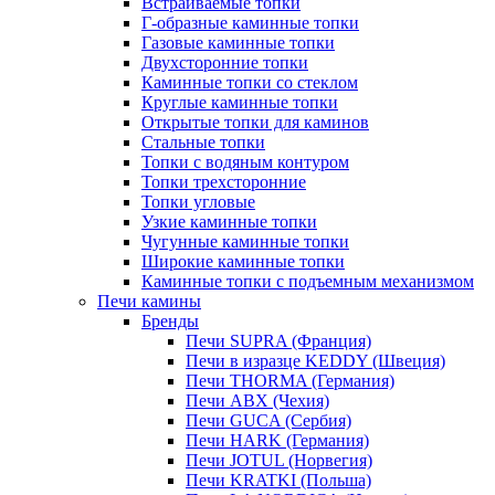
Встраиваемые топки
Г-образные каминные топки
Газовые каминные топки
Двухсторонние топки
Каминные топки со стеклом
Круглые каминные топки
Открытые топки для каминов
Стальные топки
Топки с водяным контуром
Топки трехсторонние
Топки угловые
Узкие каминные топки
Чугунные каминные топки
Широкие каминные топки
Каминные топки с подъемным механизмом
Печи камины
Бренды
Печи SUPRA (Франция)
Печи в изразце KEDDY (Швеция)
Печи THORMA (Германия)
Печи ABX (Чехия)
Печи GUCA (Сербия)
Печи HARK (Германия)
Печи JOTUL (Норвегия)
Печи KRATKI (Польша)