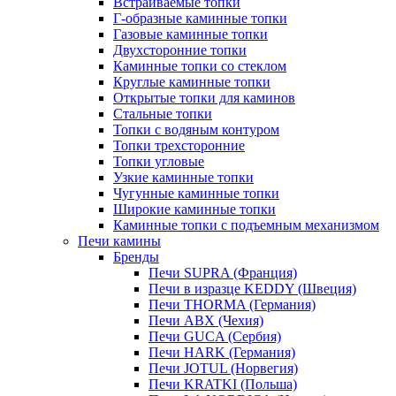
Встраиваемые топки
Г-образные каминные топки
Газовые каминные топки
Двухсторонние топки
Каминные топки со стеклом
Круглые каминные топки
Открытые топки для каминов
Стальные топки
Топки с водяным контуром
Топки трехсторонние
Топки угловые
Узкие каминные топки
Чугунные каминные топки
Широкие каминные топки
Каминные топки с подъемным механизмом
Печи камины
Бренды
Печи SUPRA (Франция)
Печи в изразце KEDDY (Швеция)
Печи THORMA (Германия)
Печи ABX (Чехия)
Печи GUCA (Сербия)
Печи HARK (Германия)
Печи JOTUL (Норвегия)
Печи KRATKI (Польша)