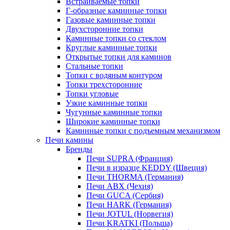
Встраиваемые топки
Г-образные каминные топки
Газовые каминные топки
Двухсторонние топки
Каминные топки со стеклом
Круглые каминные топки
Открытые топки для каминов
Стальные топки
Топки с водяным контуром
Топки трехсторонние
Топки угловые
Узкие каминные топки
Чугунные каминные топки
Широкие каминные топки
Каминные топки с подъемным механизмом
Печи камины
Бренды
Печи SUPRA (Франция)
Печи в изразце KEDDY (Швеция)
Печи THORMA (Германия)
Печи ABX (Чехия)
Печи GUCA (Сербия)
Печи HARK (Германия)
Печи JOTUL (Норвегия)
Печи KRATKI (Польша)