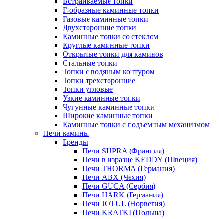
Встраиваемые топки
Г-образные каминные топки
Газовые каминные топки
Двухсторонние топки
Каминные топки со стеклом
Круглые каминные топки
Открытые топки для каминов
Стальные топки
Топки с водяным контуром
Топки трехсторонние
Топки угловые
Узкие каминные топки
Чугунные каминные топки
Широкие каминные топки
Каминные топки с подъемным механизмом
Печи камины
Бренды
Печи SUPRA (Франция)
Печи в изразце KEDDY (Швеция)
Печи THORMA (Германия)
Печи ABX (Чехия)
Печи GUCA (Сербия)
Печи HARK (Германия)
Печи JOTUL (Норвегия)
Печи KRATKI (Польша)