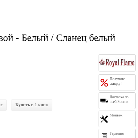
овой - Белый / Сланец белый
Получите
скидку!
Доставка по
всей России
ие
Купить в 1 клик
Монтаж
Гарантия