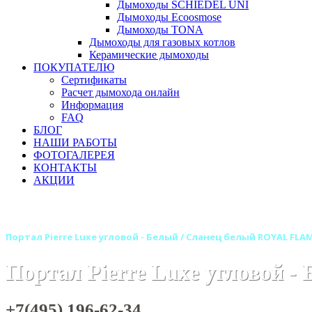
Дымоходы SCHIEDEL UNI
Дымоходы Ecoosmose
Дымоходы TONA
Дымоходы для газовых котлов
Керамические дымоходы
ПОКУПАТЕЛЮ
Сертификаты
Расчет дымохода онлайн
Информация
FAQ
БЛОГ
НАШИ РАБОТЫ
ФОТОГАЛЕРЕЯ
КОНТАКТЫ
АКЦИИ
Главная
Камины
Электрокамины
Порталы для элект
Портал Pierre Luxe угловой - Белый / Сланец белый ROYAL FLA
Портал Pierre Luxe угловой 
+7(495) 196-62-34