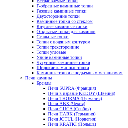
Встраиваемые топки
Г-образные каминные топки
Газовые каминные топки
Двухсторонние топки
Каминные топки со стеклом
Круглые каминные топки
Открытые топки для каминов
Стальные топки
Топки с водяным контуром
Топки трехсторонние
Топки угловые
Узкие каминные топки
Чугунные каминные топки
Широкие каминные топки
Каминные топки с подъемным механизмом
Печи камины
Бренды
Печи SUPRA (Франция)
Печи в изразце KEDDY (Швеция)
Печи THORMA (Германия)
Печи ABX (Чехия)
Печи GUCA (Сербия)
Печи HARK (Германия)
Печи JOTUL (Норвегия)
Печи KRATKI (Польша)