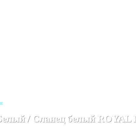
рокаминов
Каменные порталы для электрокаминов
Камен
ME
- Белый / Сланец белый ROYA