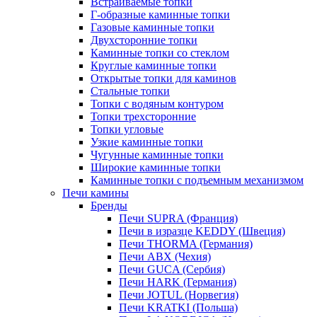
Встраиваемые топки
Г-образные каминные топки
Газовые каминные топки
Двухсторонние топки
Каминные топки со стеклом
Круглые каминные топки
Открытые топки для каминов
Стальные топки
Топки с водяным контуром
Топки трехсторонние
Топки угловые
Узкие каминные топки
Чугунные каминные топки
Широкие каминные топки
Каминные топки с подъемным механизмом
Печи камины
Бренды
Печи SUPRA (Франция)
Печи в изразце KEDDY (Швеция)
Печи THORMA (Германия)
Печи ABX (Чехия)
Печи GUCA (Сербия)
Печи HARK (Германия)
Печи JOTUL (Норвегия)
Печи KRATKI (Польша)