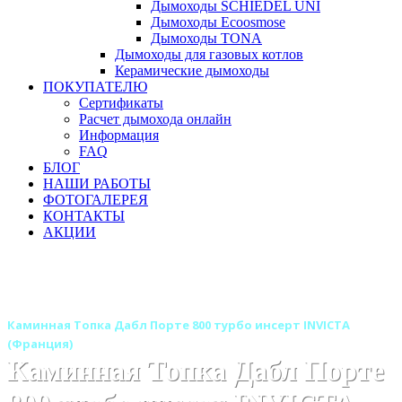
Дымоходы SCHIEDEL UNI
Дымоходы Ecoosmose
Дымоходы TONA
Дымоходы для газовых котлов
Керамические дымоходы
ПОКУПАТЕЛЮ
Сертификаты
Расчет дымохода онлайн
Информация
FAQ
БЛОГ
НАШИ РАБОТЫ
ФОТОГАЛЕРЕЯ
КОНТАКТЫ
АКЦИИ
Главная
Каминные топки
Бренды
Каминные топки INVICTA (Инвикта) Франция
Каминная Топка Дабл Порте 800 турбо инсерт INVICTA
(Франция)
Каминная Топка Дабл Порте