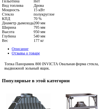
Гильотина
Нет
Вид топлива
Дрова
Мощность
15 кВт
Стекло
полукруглое
КПД
70 %
Диаметр дымохода
200 мм
Ширина
795 мм
Высота
950 мм
Глубина
540 мм
Вес
177 кг
Описание
Отзывы о товаре
Топка Панорамик 800 INVICTA Овальная форма стекла,
выдвижной зольный ящик.
Популярные в этой категории