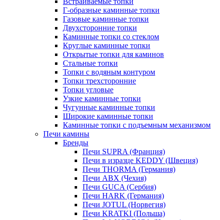
Встраиваемые топки
Г-образные каминные топки
Газовые каминные топки
Двухсторонние топки
Каминные топки со стеклом
Круглые каминные топки
Открытые топки для каминов
Стальные топки
Топки с водяным контуром
Топки трехсторонние
Топки угловые
Узкие каминные топки
Чугунные каминные топки
Широкие каминные топки
Каминные топки с подъемным механизмом
Печи камины
Бренды
Печи SUPRA (Франция)
Печи в изразце KEDDY (Швеция)
Печи THORMA (Германия)
Печи ABX (Чехия)
Печи GUCA (Сербия)
Печи HARK (Германия)
Печи JOTUL (Норвегия)
Печи KRATKI (Польша)