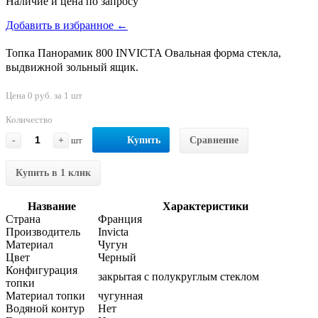
Наличие и цена по запросу
Добавить в избранное ←
Топка Панорамик 800 INVICTA Овальная форма стекла,
выдвижной зольный ящик.
Цена 0 руб. за 1 шт
Количество
-
+
шт
Купить
Сравнение
Купить в 1 клик
Название
Характеристики
Страна
Франция
Производитель
Invicta
Материал
Чугун
Цвет
Черный
Конфигурация
закрытая с полукруглым стеклом
топки
Материал топки
чугунная
Водяной контур
Нет