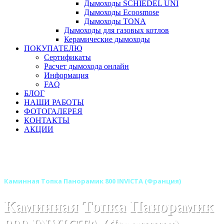
Дымоходы SCHIEDEL UNI
Дымоходы Ecoosmose
Дымоходы TONA
Дымоходы для газовых котлов
Керамические дымоходы
ПОКУПАТЕЛЮ
Сертификаты
Расчет дымохода онлайн
Информация
FAQ
БЛОГ
НАШИ РАБОТЫ
ФОТОГАЛЕРЕЯ
КОНТАКТЫ
АКЦИИ
Главная
Каминные топки
Бренды
Каминные топки INVICTA (Инвикта) Франция
Каминная Топка Панорамик 800 INVICTA (Франция)
Каминная Топка Панорамик