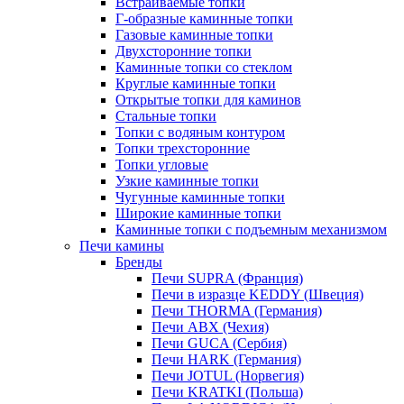
Встраиваемые топки
Г-образные каминные топки
Газовые каминные топки
Двухсторонние топки
Каминные топки со стеклом
Круглые каминные топки
Открытые топки для каминов
Стальные топки
Топки с водяным контуром
Топки трехсторонние
Топки угловые
Узкие каминные топки
Чугунные каминные топки
Широкие каминные топки
Каминные топки с подъемным механизмом
Печи камины
Бренды
Печи SUPRA (Франция)
Печи в изразце KEDDY (Швеция)
Печи THORMA (Германия)
Печи ABX (Чехия)
Печи GUCA (Сербия)
Печи HARK (Германия)
Печи JOTUL (Норвегия)
Печи KRATKI (Польша)