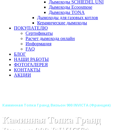
Дымоходы SCHIEDEL UNI
Дымоходы Ecoosmose
Дымоходы TONA
Дымоходы для газовых котлов
Керамические дымоходы
ПОКУПАТЕЛЮ
Сертификаты
Расчет дымохода онлайн
Информация
FAQ
БЛОГ
НАШИ РАБОТЫ
ФОТОГАЛЕРЕЯ
КОНТАКТЫ
АКЦИИ
Главная
Каминные топки
Бренды
Каминные топки INVICTA (Инвикта) Франция
Каминная Топка Гранд Визьон 900 INVICTA (Франция)
Каминная Топка Гранд