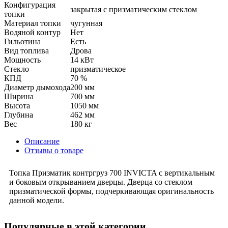
Конфигурация
закрытая с призматическим стеклом
топки
Материал топки
чугунная
Водяной контур
Нет
Гильотина
Есть
Вид топлива
Дрова
Мощность
14 кВт
Стекло
призматическое
КПД
70 %
Диаметр дымохода
200 мм
Ширина
700 мм
Высота
1050 мм
Глубина
462 мм
Вес
180 кг
Описание
Отзывы о товаре
Топка Призматик контргруз 700 INVICTA с вертикальным
и боковым открыванием дверцы. Дверца со стеклом
призматической формы, подчеркивающая оригинальность
данной модели.
Популярные в этой категории