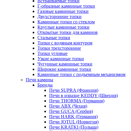
Встраиваемые топки
Г-образные каминные топки
Газовые каминные топки
Двухсторонние топки
Каминные топки со стеклом
Круглые каминные топки
Открытые топки для каминов
Стальные топки
Топки с водяным контуром
Топки трехсторонние
Топки угловые
Узкие каминные топки
Чугунные каминные топки
Широкие каминные топки
Каминные топки с подъемным механизмом
Печи камины
Бренды
Печи SUPRA (Франция)
Печи в изразце KEDDY (Швеция)
Печи THORMA (Германия)
Печи ABX (Чехия)
Печи GUCA (Сербия)
Печи HARK (Германия)
Печи JOTUL (Норвегия)
Печи KRATKI (Польша)