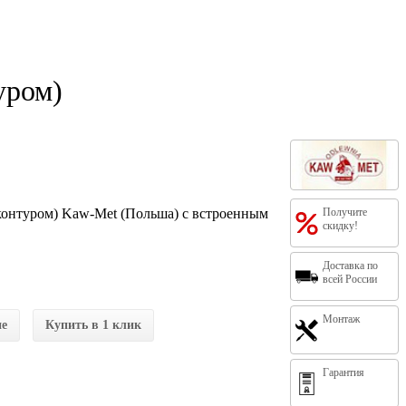
уром)
онтуром) Kaw-Met (Польша) с встроенным
Получите
скидку!
Доставка по
всей России
Монтаж
ие
Купить в 1 клик
Гарантия