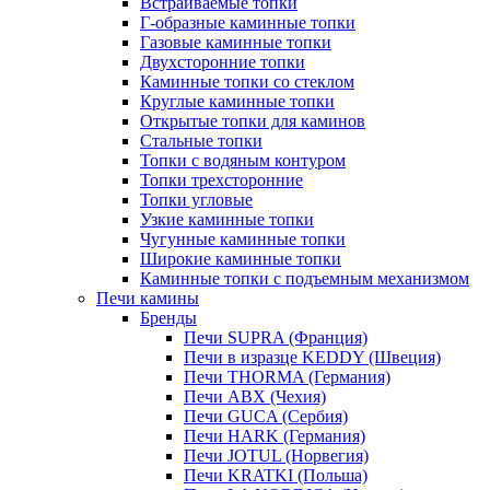
Встраиваемые топки
Г-образные каминные топки
Газовые каминные топки
Двухсторонние топки
Каминные топки со стеклом
Круглые каминные топки
Открытые топки для каминов
Стальные топки
Топки с водяным контуром
Топки трехсторонние
Топки угловые
Узкие каминные топки
Чугунные каминные топки
Широкие каминные топки
Каминные топки с подъемным механизмом
Печи камины
Бренды
Печи SUPRA (Франция)
Печи в изразце KEDDY (Швеция)
Печи THORMA (Германия)
Печи ABX (Чехия)
Печи GUCA (Сербия)
Печи HARK (Германия)
Печи JOTUL (Норвегия)
Печи KRATKI (Польша)