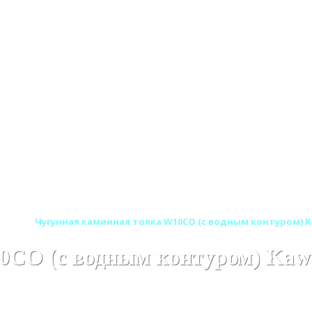
ьша)
Чугунная каминная топка W10CO (с водным контуром) K
0CO (с водным контуром) Kaw