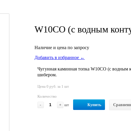
W10CO (с водным конт
Наличие и цена по запросу
Добавить в избранное ←
Чугунная каминная топка W10CO (с водным к
шибером.
Цена 0 руб. за 1 шт
Количество
-
+
шт
Купить
Сравнен