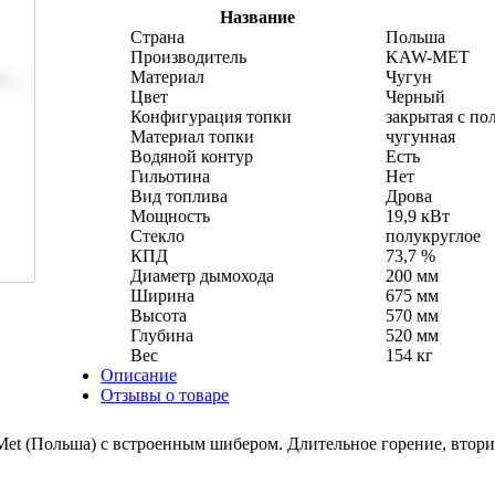
Название
Страна
Польша
Производитель
KAW-MET
Материал
Чугун
Цвет
Черный
Конфигурация топки
закрытая с по
Материал топки
чугунная
Водяной контур
Есть
Гильотина
Нет
Вид топлива
Дрова
Мощность
19,9 кВт
Стекло
полукруглое
КПД
73,7 %
Диаметр дымохода
200 мм
Ширина
675 мм
Высота
570 мм
Глубина
520 мм
Вес
154 кг
Описание
Отзывы о товаре
et (Польша) с встроенным шибером. Длительное горение, втор