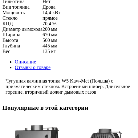
Гильотина
Нет
Вид топлива
Дрова
Мощность
14,4 кВт
Стекло
прямое
КПД
70,4 %
Диаметр дымохода
200 мм
Ширина
670 мм
Высота
560 мм
Глубина
445 мм
Вес
135 кг
Описание
Отзывы о товаре
Чугунная каминная топка W5 Kaw-Met (Польша) с
призматическим стеклом. Встроенный шибер. Длительное
горение, вторичный дожиг дымовых газов.
Популярные в этой категории