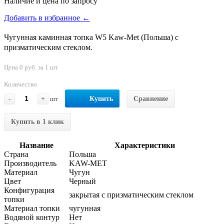
Наличие и цена по запросу
Добавить в избранное ←
Чугунная каминная топка W5 Kaw-Met (Польша) с
призматическим стеклом.
Цена 0 руб. за 1 шт
Количество
-
+
шт
Купить
Сравнение
Купить в 1 клик
Название
Характеристики
Страна
Польша
Производитель
KAW-MET
Материал
Чугун
Цвет
Черный
Конфигурация
закрытая с призматическим стеклом
топки
Материал топки
чугунная
Водяной контур
Нет