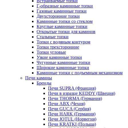
Встраиваемые топки
Г-образные каминные топки
Газовые каминные топки
Двухсторонние топки
Каминные топки со стеклом
Круглые каминные топки
Открытые топки для каминов
Стальные топки
Топки с водяным контуром
Топки трехсторонние
Топки угловые
Узкие каминные топки
Чугунные каминные топки
Широкие каминные топки
Каминные топки с подъемным механизмом
Печи камины
Бренды
Печи SUPRA (Франция)
Печи в изразце KEDDY (Швеция)
Печи THORMA (Германия)
Печи ABX (Чехия)
Печи GUCA (Сербия)
Печи HARK (Германия)
Печи JOTUL (Норвегия)
Печи KRATKI (Польша)