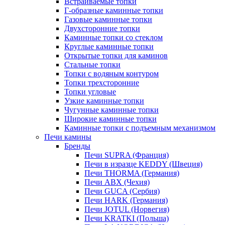
Встраиваемые топки
Г-образные каминные топки
Газовые каминные топки
Двухсторонние топки
Каминные топки со стеклом
Круглые каминные топки
Открытые топки для каминов
Стальные топки
Топки с водяным контуром
Топки трехсторонние
Топки угловые
Узкие каминные топки
Чугунные каминные топки
Широкие каминные топки
Каминные топки с подъемным механизмом
Печи камины
Бренды
Печи SUPRA (Франция)
Печи в изразце KEDDY (Швеция)
Печи THORMA (Германия)
Печи ABX (Чехия)
Печи GUCA (Сербия)
Печи HARK (Германия)
Печи JOTUL (Норвегия)
Печи KRATKI (Польша)