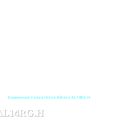
)
Каминная топка Hitze Albero AL14RG.H
 AL14RG.H