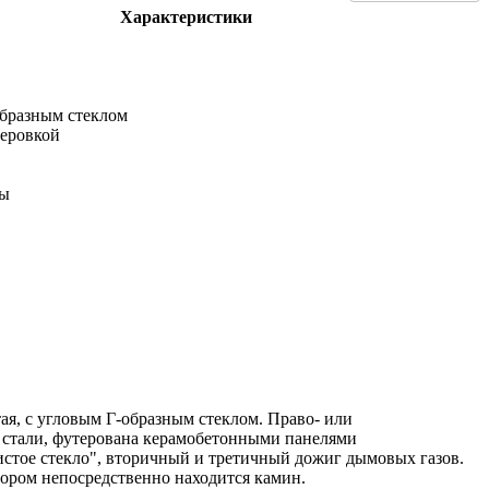
Характеристики
образным стеклом
теровкой
ты
ая, с угловым Г-образным стеклом. Право- или
 стали, футерована керамобетонными панелями
стое стекло", вторичный и третичный дожиг дымовых газов.
тором непосредственно находится камин.