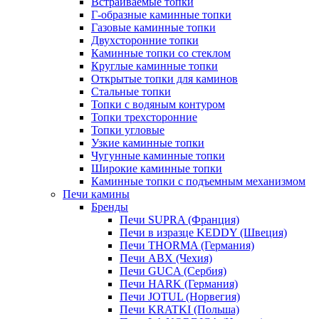
Встраиваемые топки
Г-образные каминные топки
Газовые каминные топки
Двухсторонние топки
Каминные топки со стеклом
Круглые каминные топки
Открытые топки для каминов
Стальные топки
Топки с водяным контуром
Топки трехсторонние
Топки угловые
Узкие каминные топки
Чугунные каминные топки
Широкие каминные топки
Каминные топки с подъемным механизмом
Печи камины
Бренды
Печи SUPRA (Франция)
Печи в изразце KEDDY (Швеция)
Печи THORMA (Германия)
Печи ABX (Чехия)
Печи GUCA (Сербия)
Печи HARK (Германия)
Печи JOTUL (Норвегия)
Печи KRATKI (Польша)