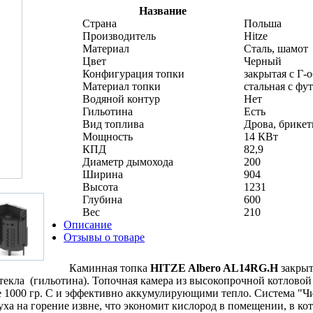
Название
Страна
Польша
Производитель
Hitze
Материал
Сталь, шамот
Цвет
Черный
Конфигурация топки
закрытая с Г-
Материал топки
стальная с фу
Водяной контур
Нет
Гильотина
Есть
Вид топлива
Дрова, брике
Мощность
14 КВт
КПД
82,9
Диаметр дымохода
200
Ширина
904
Высота
1231
Глубина
600
Вес
210
Описание
Отзывы о товаре
Каминная топка
HITZE Albero AL14RG.H
закрыт
екла (гильотина). Топочная камера из высокопрочной котловой
1000 гр. С и эффективно аккумулирующими тепло. Система "Чи
уха на горение извне, что экономит кислород в помещении, в ко