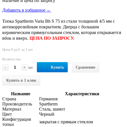
Наличие и цена по запросу
Добавить в избранное ←
Топка Spartherm Varia Bh S 75 из стали толщиной 4/5 мм с
антикоррозийным покрытием. Дверца с большим
керамическим прямоугольным стеклом, которая открывается
вбок и вверх.
ЦЕНА ПО ЗАПРОСУ.
Цена 0 руб. за 1 шт
Количество
-
+
шт
Купить
Сравнение
Купить в 1 клик
Название
Характеристики
Страна
Германия
Производитель
Spartherm
Материал
Сталь, шамот
Цвет
Черный
Конфигурация
закрытая с прямым стеклом
топки