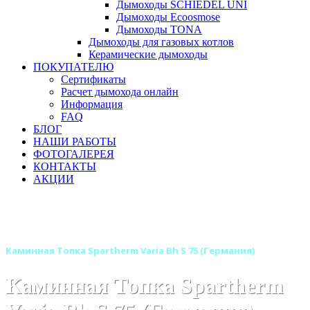
Дымоходы SCHIEDEL UNI
Дымоходы Ecoosmose
Дымоходы TONA
Дымоходы для газовых котлов
Керамические дымоходы
ПОКУПАТЕЛЮ
Сертификаты
Расчет дымохода онлайн
Информация
FAQ
БЛОГ
НАШИ РАБОТЫ
ФОТОГАЛЕРЕЯ
КОНТАКТЫ
АКЦИИ
Главная
Каминные топки
Бренды
Каминные топки SPARTHERM (Шпартерм)
Каминная Топка Spartherm Varia Bh S 75 (Германия)
Каминная Топка Spartherm