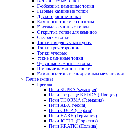
Встраиваемые топки
Г-образные каминные топки
Газовые каминные топки
Двухсторонние топки
Каминные топки со стеклом
Круглые каминные топки
Открытые топки для каминов
Стальные топки
Топки с водяным контуром
Топки трехсторонние
Топки угловые
Узкие каминные топки
Чугунные каминные топки
Широкие каминные топки
Каминные топки с подъемным механизмом
Печи камины
Бренды
Печи SUPRA (Франция)
Печи в изразце KEDDY (Швеция)
Печи THORMA (Германия)
Печи ABX (Чехия)
Печи GUCA (Сербия)
Печи HARK (Германия)
Печи JOTUL (Норвегия)
Печи KRATKI (Польша)