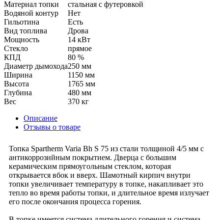
Материал топки
стальная с футеровкой
Водяной контур
Нет
Гильотина
Есть
Вид топлива
Дрова
Мощность
14 кВт
Стекло
прямое
КПД
80 %
Диаметр дымохода
250 мм
Ширина
1150 мм
Высота
1765 мм
Глубина
480 мм
Вес
370 кг
Описание
Отзывы о товаре
Топка Spartherm Varia Bh S 75 из стали толщиной 4/5 мм с
антикоррозийным покрытием. Дверца с большим
керамическим прямоугольным стеклом, которая
открывается вбок и вверх. Шамотный кирпич внутри
топки увеличивает температуру в топке, накапливает это
тепло во время работы топки, и длительное время излучает
его после окончания процесса горения.
В топке имеется система длительного горения и система