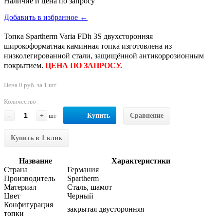
Наличие и цена по запросу
Добавить в избранное ←
Топка Spartherm Varia FDh 3S двухсторонняя
широкоформатная каминная топка изготовлена из
низколегированной стали, защищённой антикоррозионным
покрытием.
ЦЕНА ПО ЗАПРОСУ.
Цена 0 руб. за 1 шт
Количество
-
+
шт
Купить
Сравнение
Купить в 1 клик
Название
Характеристики
Страна
Германия
Производитель
Spartherm
Материал
Сталь, шамот
Цвет
Черный
Конфигурация
закрытая двусторонняя
топки