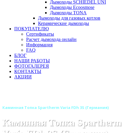
Дымоходы SCHIEDEL UNI
Дымоходы Ecoosmose
Дымоходы TONA
Дымоходы для газовых котлов
Керамические дымоходы
ПОКУПАТЕЛЮ
Сертификаты
Расчет дымохода онлайн
Информация
FAQ
БЛОГ
НАШИ РАБОТЫ
ФОТОГАЛЕРЕЯ
КОНТАКТЫ
АКЦИИ
Главная
Каминные топки
Бренды
Каминные топки SPARTHERM (Шпартерм)
Каминная Топка Spartherm Varia FDh 3S (Германия)
Каминная Топка Spartherm