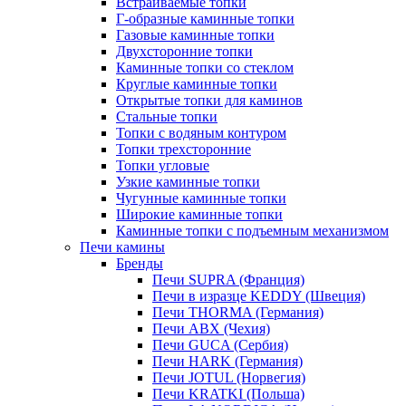
Встраиваемые топки
Г-образные каминные топки
Газовые каминные топки
Двухсторонние топки
Каминные топки со стеклом
Круглые каминные топки
Открытые топки для каминов
Стальные топки
Топки с водяным контуром
Топки трехсторонние
Топки угловые
Узкие каминные топки
Чугунные каминные топки
Широкие каминные топки
Каминные топки с подъемным механизмом
Печи камины
Бренды
Печи SUPRA (Франция)
Печи в изразце KEDDY (Швеция)
Печи THORMA (Германия)
Печи ABX (Чехия)
Печи GUCA (Сербия)
Печи HARK (Германия)
Печи JOTUL (Норвегия)
Печи KRATKI (Польша)