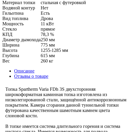
Материал топки
стальная с футеровкой
Водяной контур
Нет
Гильотина
Есть
Вид топлива
Дрова
Мощность
11 кВт
Стекло
прямое
КПД
78,3 %
Диаметр дымохода
250 мм
Ширина
775 мм
Высота
1255-1285 мм
Глубина
615 мм
Вес
260 кг
Описание
Отзывы о товаре
Топка Spartherm Varia FDh 3S двухсторонняя
широкоформатная каминная топка изготовлена из
низколегированной стали, защищённой антикоррозионным
покрытием. Камера сгорания данной туннельной топки
футерована качественным шамотным камнем цвета
слоновой кости.
В топке имеется система длительного горения и система
чистого стекла. Имеется возможность для подвода