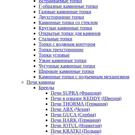
Встраиваемые топки
Г-образные каминные топки
Газовые каминные топки
Двухсторонние топки
Каминные топки со стеклом
Круглые каминные топки
Открытые топки для каминов
Стальные топки
Топки с водяным контуром
Топки трехсторонние
Топки угловые
Узкие каминные топки
Чугунные каминные топки
Широкие каминные топки
Каминные топки с подъемным механизмом
Печи камины
Бренды
Печи SUPRA (Франция)
Печи в изразце KEDDY (Швеция)
Печи THORMA (Германия)
Печи ABX (Чехия)
Печи GUCA (Сербия)
Печи HARK (Германия)
Печи JOTUL (Норвегия)
Печи KRATKI (Польша)