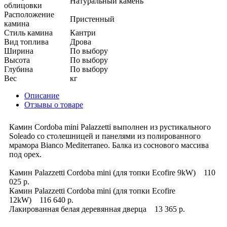
Натуральный камень
облицовки
Расположение
Пристенный
камина
Стиль камина
Кантри
Вид топлива
Дрова
Ширина
По выбору
Высота
По выбору
Глубина
По выбору
Вес
кг
Описание
Отзывы о товаре
Камин Cordoba mini Palazzetti выполнен из рустикального
Soleado со столешницей и панелями из полированного
мрамора Bianco Mediterraneo. Балка из соснового массива
под орех.
Камин Palazzetti Cordoba mini (для топки Ecofire 9kW) 110
025 р.
Камин Palazzetti Cordoba mini (для топки Ecofire
12kW) 116 640 р.
Лакированная белая деревянная дверца 13 365 р.