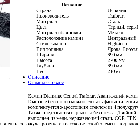
Название
Страна
Испания
Производитель
Traforart
Материал
Сталь
Цвет
Черный, серы
Материал облицовки
Металл
Расположение камина
Центральный
Стиль камина
High-tech
Вид топлива
Дрова, Биоэта
Ширина
690 мм
Высота
2700 мм
Глубина
690 мм
Вес
210 кг
Описание
Отзывы о товаре
Камин Diamante Central Traforart Авантажный ка
Diamante бесспорно можно считать фантастически
комплектуется жаростойким стеклом из 4 полукруг
Также предлагается вариант и без стекла. Двойно
выполнен из меди, нержавеющей стали, COR-TEN с
 внешнего кожуха, розетка и телескопический элемент под накло