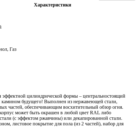
Характеристики
й
нол, Газ
мин эффектной цилиндрической формы – центральностоящий
м камином будущего! Выполнен из нержавеющей стали,
лых частей, обеспечивающим восхитительный обзор огня.
й корпус может быть окрашен в любой цвет RAL либо
тали (с эффектом ржавчины) или декапированной стали.
ном, листовое покрытие для пола (из 2 частей), набор для