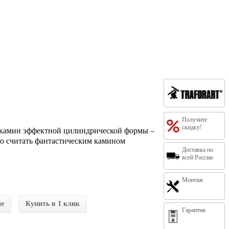
Получите
скидку!
й камин эффектной цилиндрической формы –
о считать фантастическим камином
Доставка по
всей России
Монтаж
ие
Купить в 1 клик
Гарантия