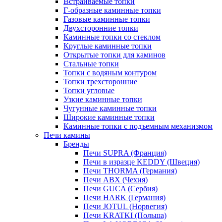
Встраиваемые топки
Г-образные каминные топки
Газовые каминные топки
Двухсторонние топки
Каминные топки со стеклом
Круглые каминные топки
Открытые топки для каминов
Стальные топки
Топки с водяным контуром
Топки трехсторонние
Топки угловые
Узкие каминные топки
Чугунные каминные топки
Широкие каминные топки
Каминные топки с подъемным механизмом
Печи камины
Бренды
Печи SUPRA (Франция)
Печи в изразце KEDDY (Швеция)
Печи THORMA (Германия)
Печи ABX (Чехия)
Печи GUCA (Сербия)
Печи HARK (Германия)
Печи JOTUL (Норвегия)
Печи KRATKI (Польша)